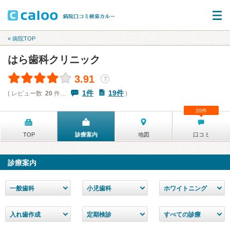
« 病院TOP
はら歯科クリニック
3.91
？
1件
19件
( レビュー数
20
件…
)
20件
TOP
診療案内
地図
口コミ
診療案内
一般歯科
小児歯科
ホワイトニング
入れ歯作成
定期検診
すべての診療