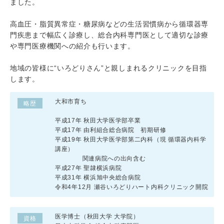
ました。
高血圧・脂質異常症・糖尿病などの生活習慣病から循環器専
門疾患まで幅広く診療し、総合内科専門医として適切な診療
や専門医療機関への紹介も行います。
地域の皆様に“いろどりさん”と親しまれるクリニックを目指
します。
大和市育ち
略歴
平成17年 秋田大学医学部卒業
平成17年 由利組合総合病院 初期研修
平成19年 秋田大学医学部第二内科（現 循環器内科学
講座）
関連病院への出向含む
平成27年 聖隷横浜病院
平成31年 横浜旭中央総合病院
令和4年12月 瀬谷いろどりハート内科クリニック開院
医学博士（秋田大学 大学院）
資格