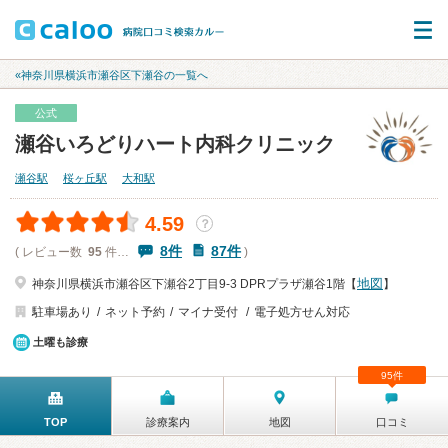
«神奈川県横浜市瀬谷区下瀬谷の一覧へ
公式
瀬谷いろどりハート内科クリニック
瀬谷駅
桜ヶ丘駅
大和駅
4.59
？
8件
87件
( レビュー数
95
件…
)
地図
神奈川県横浜市瀬谷区下瀬谷2丁目9-3 DPRプラザ瀬谷1階【
】
駐車場あり
ネット予約
マイナ受付
電子処方せん対応
土曜も診療
95件
TOP
診療案内
地図
口コミ