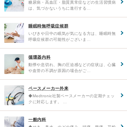
糖尿病・高血圧・脂質異常症などの生活習慣病
は、気づかないうちに進行する…
睡眠時無呼吸症候群
いびきや日中の眠気が気になる方は、睡眠時無
呼吸症候群の可能性がございま…
循環器内科
動悸や息切れ、胸の圧迫感などの症状は、心臓
や血管の不調が原因の場合がご…
ペースメーカー外来
◆Medtronic社製ペースメーカーの定期チェッ
クに対応します。 …
一般内科
◆せき、鼻水、のどの痛み、頭痛、腹痛、花粉