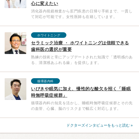
心に変えたい
消化器内視鏡検査から肛門疾患の日帰り手術まで、一貫し
て対応が可能です。女性医師も在籍しています。
ホワイトニング
セラミック治療 ・ ホワイトニングは信頼できる
歯科医の選択が重要
熟練の技術と常にアップデートされた知識で「透明感のあ
る、清潔感あふれる歯」を提供します。
循環器内科
いびきや眠気に加え、慢性的な酸欠を招く「睡眠
時無呼吸症候群」
循環器内科の知見を活かし、睡眠時無呼吸症候群とその先
の血管、心臓、脳のリスクまで幅広く対応します。
ドクターズインタビューをもっと読む »