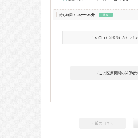
待ち時間：
15分〜30分
通院
この口コミは参考になりまし
（この医療機関の関係者
« 前の口コミ