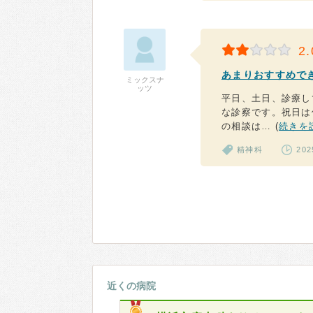
2.
あまりおすすめで
ミックスナ
ッツ
平日、土日、診療し
な診察です。祝日は
の相談は… (
続きを
精神科
20
近くの病院