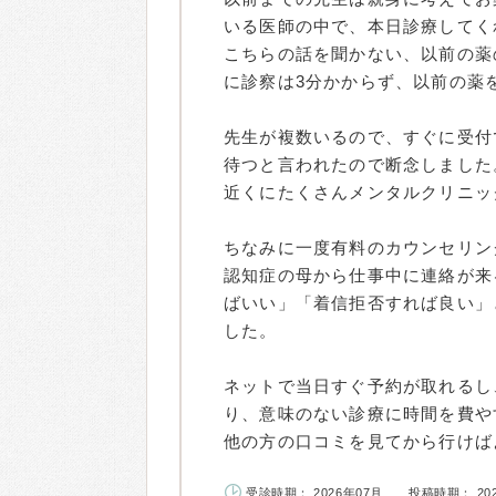
いる医師の中で、本日診療してく
こちらの話を聞かない、以前の薬
に診察は3分かからず、以前の薬
先生が複数いるので、すぐに受付
待つと言われたので断念しました
近くにたくさんメンタルクリニッ
ちなみに一度有料のカウンセリン
認知症の母から仕事中に連絡が来
ばいい」「着信拒否すれば良い」
した。
ネットで当日すぐ予約が取れるし
り、意味のない診療に時間を費や
他の方の口コミを見てから行けば
受診時期： 2026年07月
投稿時期： 20