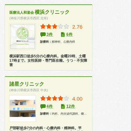
横浜クリニック
医療法人和楽会
(神奈川県横浜市西区 北幸)
2.76
3件
6件
診療科：
精神科、心療内科
横浜駅西口徒歩5分の心療内科。金曜20時、土曜
17時まで。女性医師・専門医在籍。うつ・不安障
害
諸星クリニック
(神奈川県横浜市西区 中央)
4.00
4件
12件
診療科：
内科、内分泌代謝科、糖尿病科、精神科、心療内科
戸部駅徒歩7分の内科・心療内科・精神科。平