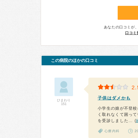
あなたの口コミが
口コミ
この病院のほかの口コミ
2.
子供はダメかも
ひまわり
151
小学生の娘が不登校
く取れなくて困って
を受診しました… (
心療内科
2