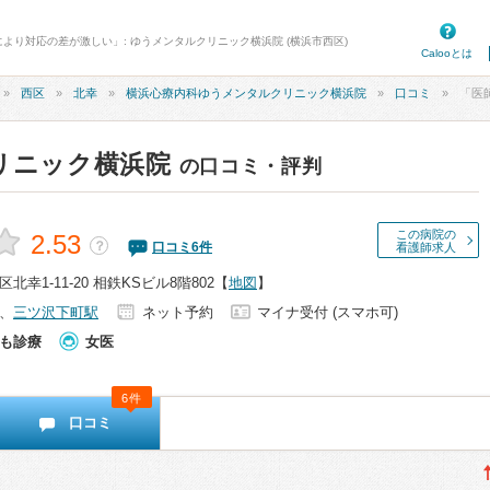
により対応の差が激しい」: ゆうメンタルクリニック横浜院 (横浜市西区)
Calooとは
西区
北幸
横浜心療内科ゆうメンタルクリニック横浜院
口コミ
「医師に
リニック横浜院
の口コミ・評判
この病院の
2.53
？
口コミ
6
件
看護師求人
幸1-11-20 相鉄KSビル8階802
【
地図
】
、
三ツ沢下町駅
ネット予約
マイナ受付 (スマホ可)
も診療
女医
6件
口コミ