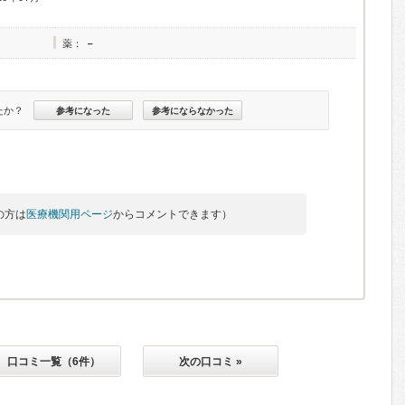
薬：
－
たか？
参考になった
参考にならなかった
の方は
医療機関用ページ
からコメントできます）
口コミ一覧（6件）
次の口コミ »