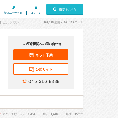
病院をさがす
新規ユーザ登録
ログイン
より対応の差が激しい」
182,225
病院・
264,153
口コミ
この医療機関への問い合わせ
ネット予約
公式サイト
045-316-8888
アクセス数 7月：
1,494
| 6月：
1,448
| 年間：
15,370