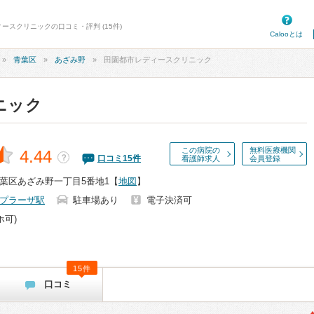
ースクリニックの口コミ・評判 (15件)
Calooとは
青葉区
あざみ野
田園都市レディースクリニック
ニック
この病院の
無料医療機関
4.44
？
口コミ
15
件
看護師求人
会員登録
葉区あざみ野一丁目5番地1
【
地図
】
プラーザ駅
駐車場あり
電子決済可
ホ可)
15件
口コミ