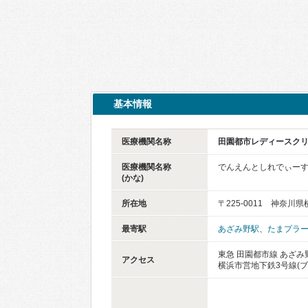
基本情報
医療機関名称
田園都市レディースク
医療機関名称
でんえんとしれでぃー
(かな)
所在地
〒225-0011 神奈
最寄駅
あざみ野駅
、
たまプラ
東急 田園都市線 あざみ野
アクセス
横浜市営地下鉄3号線(ブ