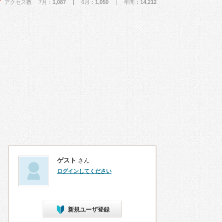
アクセス数 7月：
1,087
| 6月：
1,050
| 年間：
14,212
ゲスト
さん
ログインしてください
新規ユーザ登録