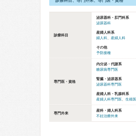
診療科目、専門外来、専門医・資格
泌尿器科・肛門科系
泌尿器科
産婦人科系
診療科目
婦人科
、
産婦人科
その他
予防接種
内分泌・代謝系
糖尿病専門医
腎臓・泌尿器系
専門医・資格
泌尿器科専門医
産婦人科・乳腺科系
産婦人科専門医
、
生殖
産科・婦人科系
専門外来
不妊治療外来