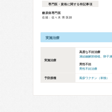
専門医・資格に関する特記事項
糖尿病専門医
在籍：佐々木 博 医師
実施治療
高度な不妊治療
凍結融解胚移植
、
卵子
実施治療
男性不妊
男性不妊治療
予防接種
風疹ワクチン（単独）