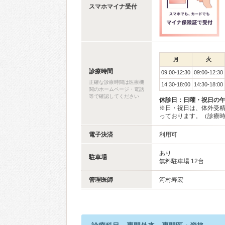
スマホマイナ受付
月
火
診療時間
09:00-12:30
09:00-12:30
正確な診療時間は医療機
14:30-18:00
14:30-18:00
関のホームページ・電話
等で確認してください
休診日：日曜・祝日の
※日・祝日は、体外受
っております。（診療時間
電子決済
利用可
あり
駐車場
無料駐車場 12台
管理医師
河村寿宏