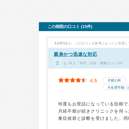
この病院の口コミ (15件)
3人中3人
が、この口コミが参考になったと投票し
親身かつ迅速な対応
g（本人・30代・女性・掲載口コミ1件）
4.5
婦人科
生理不順（
何度もお世話になっている信頼で
月経不順が続きクリニックを伺っ
巣症候群と診断を受けました。同時