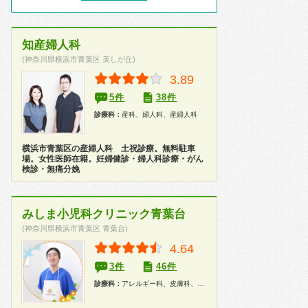
知産婦人科
(神奈川県横浜市青葉区 美しが丘)
3.89
5件
38件
診療科：
産科、婦人科、産婦人科
横浜市青葉区の産婦人科 土祝診療。無料駐車
場。女性医師在籍。妊婦健診・婦人科診療・がん
検診・無痛分娩
みしま小児科クリニック青葉台
(神奈川県横浜市青葉区 青葉台)
4.64
3件
46件
診療科：
アレルギー科、皮膚科、泌尿器科、小児科、漢方、健康診断、在宅医療