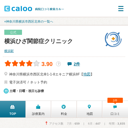
«神奈川県横浜市西区北幸の一覧へ
公式
横浜ひざ関節症クリニック
横浜駅
3.90
2件
？
地図
神奈川県横浜市西区北幸1-1-8エキニア横浜8F【
】
電子決済可
ネット予約
土曜・日曜・祝日も診療
2件
TOP
診療案内
料金
地図
口コミ
アクセス数 7月：
659
| 6月：
447
| 年間：
3,835