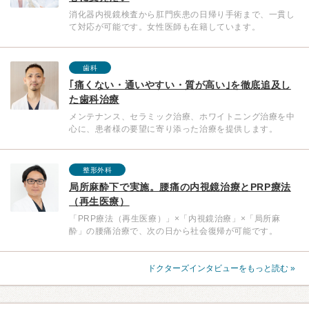
消化器内視鏡検査から肛門疾患の日帰り手術まで、一貫し
て対応が可能です。女性医師も在籍しています。
歯科
｢痛くない・通いやすい・質が高い｣を徹底追及し
た歯科治療
メンテナンス、セラミック治療、ホワイトニング治療を中
心に、患者様の要望に寄り添った治療を提供します。
整形外科
局所麻酔下で実施。腰痛の内視鏡治療とPRP療法
（再生医療）
「PRP療法（再生医療）」×「内視鏡治療」×「局所麻
酔」の腰痛治療で、次の日から社会復帰が可能です。
ドクターズインタビューをもっと読む »