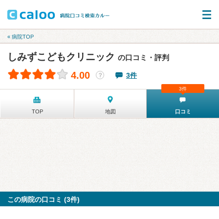
« 病院TOP
しみずこどもクリニック
の口コミ・評判
4.00
3件
？
3件
TOP
地図
口コミ
この病院の口コミ (3件)