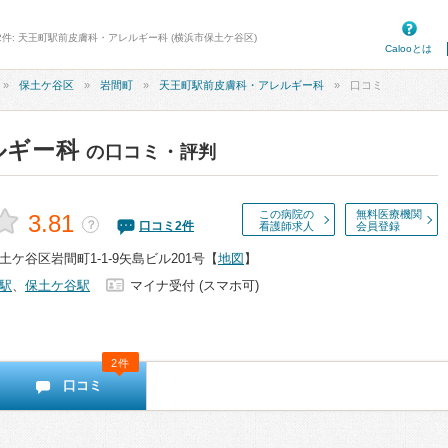
2件: 天王町駅前皮膚科・アレルギー科 (横浜市保土ケ谷区)
Calooとは
保土ケ谷区
岩間町
天王町駅前皮膚科・アレルギー科
口コミ
ルギー科
の口コミ・評判
この病院の
無料医療機関
3.81
？
口コミ
2
件
看護師求人
会員登録
ケ谷区岩間町1-1-9矢島ビル201号
【
地図
】
駅
、
保土ケ谷駅
マイナ受付 (スマホ可)
2件
口コミ