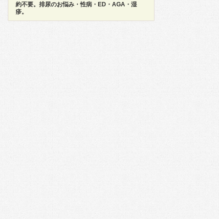
約不要。排尿のお悩み・性病・ED・AGA・湿
疹。