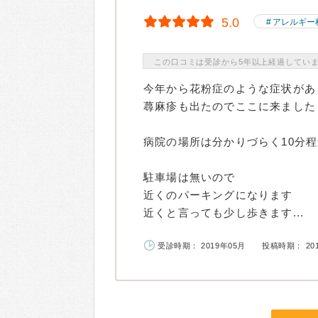
5.0
アレルギー
この口コミは受診から5年以上経過してい
今年から花粉症のような症状があ
蕁麻疹も出たのでここに来ました
病院の場所は分かりづらく10分
駐車場は無いので
近くのパーキングになります
近くと言っても少し歩きます...
受診時期： 2019年05月
投稿時期： 20