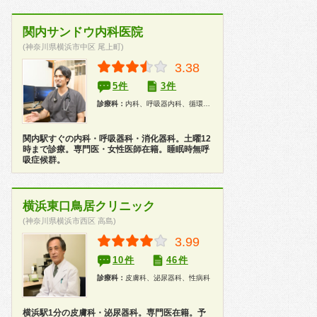
関内サンドウ内科医院
(神奈川県横浜市中区 尾上町)
3.38
5件
3件
診療科：
内科、呼吸器内科、循環器内科、消化器内科、アレルギー科、健康診断
関内駅すぐの内科・呼吸器科・消化器科。土曜12
時まで診療。専門医・女性医師在籍。睡眠時無呼
吸症候群。
横浜東口鳥居クリニック
(神奈川県横浜市西区 高島)
3.99
10件
46件
診療科：
皮膚科、泌尿器科、性病科
横浜駅1分の皮膚科・泌尿器科。専門医在籍。予