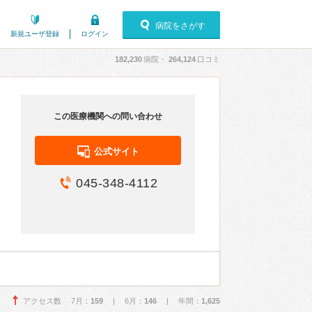
病院をさがす
新規ユーザ登録
ログイン
182,230
病院・
264,124
口コミ
この医療機関への問い合わせ
公式サイト
045-348-4112
アクセス数 7月：
159
| 6月：
146
| 年間：
1,625