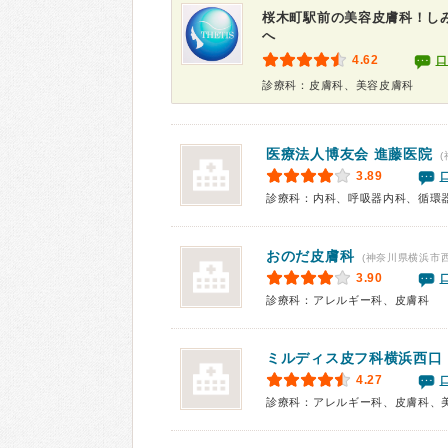
桜木町駅前の美容皮膚科！し
へ
4.62
口
診療科：皮膚科、美容皮膚科
医療法人博友会 進藤医院
(
3.89
おのだ皮膚科
(神奈川県横浜市西
3.90
診療科：アレルギー科、皮膚科
ミルディス皮フ科横浜西口
4.27
診療科：アレルギー科、皮膚科、