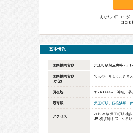
あなたの口コミが
口コミ
基本情報
医療機関名称
天王町駅前皮膚科・ア
医療機関名称
てんのうちょうえきま
(かな)
所在地
〒240-0004 神奈川
最寄駅
天王町駅
、
西横浜駅
、
相鉄 本線 天王町駅 徒歩
アクセス
JR 横須賀線 保土ケ谷駅 