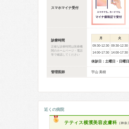
スマホマイナ受付
月
火
診療時間
09:30-12:30
09:30-12:30
正確な診療時間は医療機
関のホームページ・電話
14:00-17:30
14:00-17:30
等で確認してください
休診日：土曜日・日曜日
管理医師
宇山 美樹
近くの病院
テティス横濱美容皮膚科
(神奈