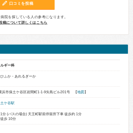
口コミを投稿
、病院を探している人の参考になります。
投稿について詳しくはこちら
レルギー科
えひふか・あれるぎーか
県横浜市保土ケ谷区岩間町1-1-9矢島ビル201号 【
地図
】
保土ケ谷駅
 1分 (バスの場合) 天王町駅前停留所下車 徒歩約 1分
徒歩 10分