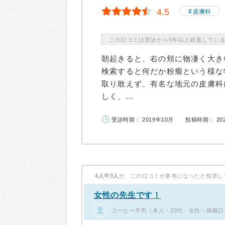
4.5
皮膚科
この口コミは受診から5年以上経過してい
朝起きると、右の頬に物凄く大き
検索すると何だか粉瘤という様な
取り敢えず、有名な地元の皮膚科
しく、...
受診時期： 2019年10月
投稿時期： 20
4人中3人
が、この口コミが参考になったと投票し
女性の先生です！
コーヒー牛乳（本人・20代・女性・掲載口