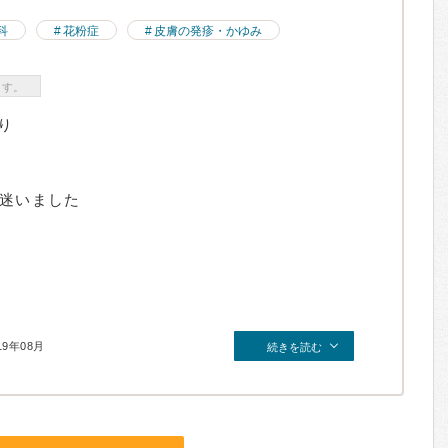
科
花粉症
皮膚の発疹・かゆみ
ます。
り
程迷いました
19年08月
続きを読む