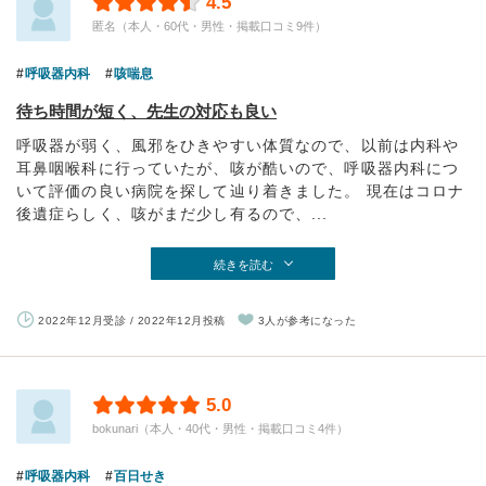
4.5
匿名（本人・60代・男性・掲載口コミ9件）
呼吸器内科
咳喘息
待ち時間が短く、先生の対応も良い
呼吸器が弱く、風邪をひきやすい体質なので、以前は内科や
耳鼻咽喉科に行っていたが、咳が酷いので、呼吸器内科につ
いて評価の良い病院を探して辿り着きました。 現在はコロナ
後遺症らしく、咳がまだ少し有るので、...
続きを読む
2022年12月受診 / 2022年12月投稿
3人が参考になった
5.0
bokunari（本人・40代・男性・掲載口コミ4件）
呼吸器内科
百日せき