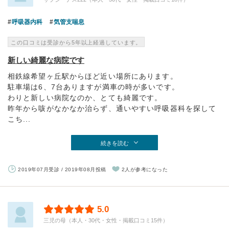
呼吸器内科
気管支喘息
この口コミは受診から5年以上経過しています。
新しい綺麗な病院です
相鉄線希望ヶ丘駅からほど近い場所にあります。
駐車場は6、7台ありますが満車の時が多いです。
わりと新しい病院なのか、とても綺麗です。
昨年から咳がなかなか治らず、通いやすい呼吸器科を探して
こち...
続きを読む
2019年07月受診 / 2019年08月投稿
2人が参考になった
5.0
三児の母（本人・30代・女性・掲載口コミ15件）