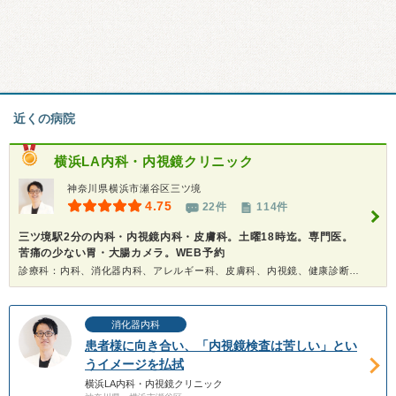
近くの病院
横浜LA内科・内視鏡クリニック
神奈川県横浜市瀬谷区三ツ境
4.75
22件
114件
三ツ境駅2分の内科・内視鏡内科・皮膚科。土曜18時迄。専門医。
苦痛の少ない胃・大腸カメラ。WEB予約
診療科：内科、消化器内科、アレルギー科、皮膚科、内視鏡、健康診断、人間ドック
消化器内科
患者様に向き合い、「内視鏡検査は苦しい」とい
うイメージを払拭
横浜LA内科・内視鏡クリニック