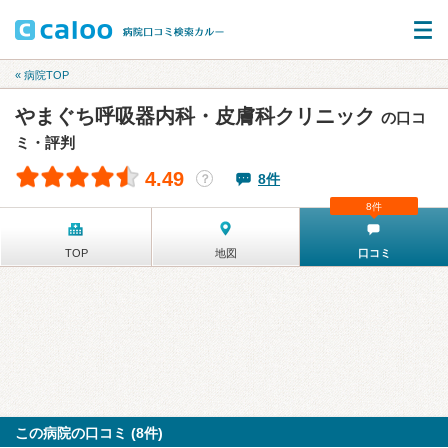
« 病院TOP
やまぐち呼吸器内科・皮膚科クリニック
の口コ
ミ・評判
4.49
8件
？
8件
TOP
地図
口コミ
この病院の口コミ (8件)