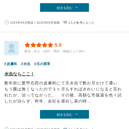
続きを読む
2025年05月受診 / 2025年06月投稿
2人が参考になった
5.0
匿名（本人・60代・男性・掲載口コミ9件）
皮膚科
水虫
爪の異常
水虫ならここ！
数年前に愛甲石田の皮膚科にて爪水虫で数か月かけて通い、
もう菌は無くなったので３ヶ月もすればきれいになると言わ
れたが、治ってなかった。 その後、高額な市販薬を色々試
したが治らず、昨年、会社を退社し昼の時...
続きを読む