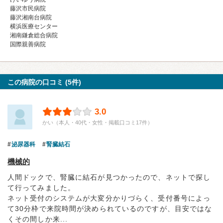
藤沢市民病院
藤沢湘南台病院
横浜医療センター
湘南鎌倉総合病院
国際親善病院
この病院の口コミ (5件)
3.0
かい（本人・40代・女性・掲載口コミ17件）
泌尿器科
腎臓結石
機械的
人間ドックで、腎臓に結石が見つかったので、ネットで探し
て行ってみました。
ネット受付のシステムが大変分かりづらく、受付番号によっ
て30分枠で来院時間が決められているのですが、目安ではな
くその間しか来...