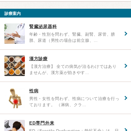
診療案内
腎臓泌尿器科
年齢・性別を問わず、腎臓、副腎、尿管、膀
胱、尿道（男性の場合は前立腺、…
漢方診療
【漢方治療】 全ての病気が治るわけではあり
ませんが、漢方薬が効きやす…
性病
男性・女性を問わず、性病について治療を行っ
ております。 （淋病、クラ…
ED専門外来
ED（Erectile Dysfunction：勃起不全）は、日