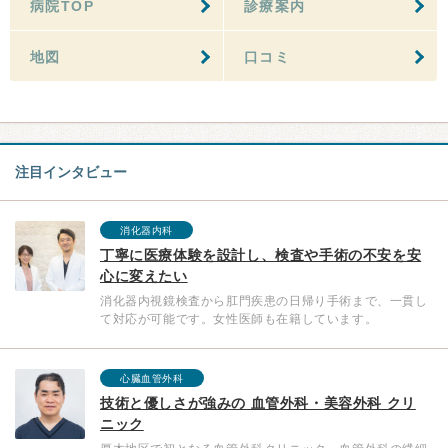
病院TOP
診療案内
地図
口コミ
注目インタビュー
消化器内科
丁寧に医療体験を設計し、検査や手術の不安を安
心に変えたい
消化器内視鏡検査から肛門疾患の日帰り手術まで、一貫し
て対応が可能です。女性医師も在籍しています。
心臓血管外科
技術と優しさが強みの 血管外科・美容外科 クリ
ニック