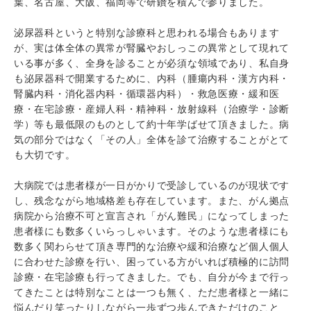
葉、名古屋、大阪、福岡等で研鑽を積んで参りました。
泌尿器科というと特別な診療科と思われる場合もあります
が、実は体全体の異常が腎臓やおしっこの異常として現れて
いる事が多く、全身を診ることが必須な領域であり、私自身
も泌尿器科で開業するために、内科（腫瘍内科・漢方内科・
腎臓内科・消化器内科・循環器内科）・救急医療・緩和医
療・在宅診療・産婦人科・精神科・放射線科（治療学・診断
学）等も最低限のものとして約十年学ばせて頂きました。病
気の部分ではなく「その人」全体を診て治療することがとて
も大切です。
大病院では患者様が一日がかりで受診しているのが現状です
し、残念ながら地域格差も存在しています。また、がん拠点
病院から治療不可と宣言され「がん難民」になってしまった
患者様にも数多くいらっしゃいます。そのような患者様にも
数多く関わらせて頂き専門的な治療や緩和治療など個人個人
に合わせた診療を行い、困っている方がいれば積極的に訪問
診療・在宅診療も行ってきました。でも、自分が今まで行っ
てきたことは特別なことは一つも無く、ただ患者様と一緒に
悩んだり笑ったりしながら一歩ずつ歩んできただけのこと