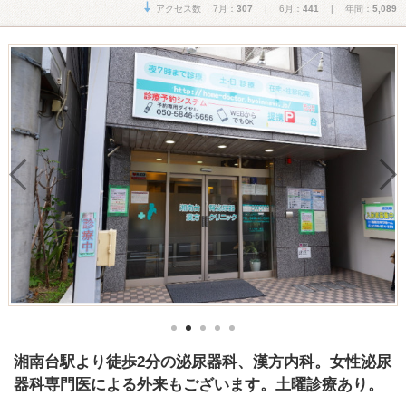
アクセス数 7月：
307
| 6月：
441
| 年間：
5,089
湘南台駅より徒歩2分の泌尿器科、漢方内科。女性泌尿
器科専門医による外来もございます。土曜診療あり。