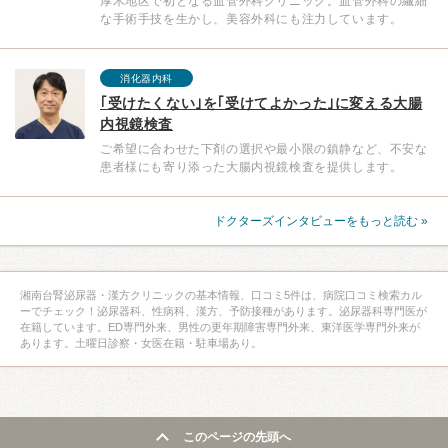
厚木地区で初となる血管外科クリニック。血管外科の繊細
な手術手技を生かし、美容外科にも注力しています。
消化器内科
｢受けたくない｣を｢受けてよかった｣に変える大腸
内視鏡検査
ご希望に合わせた下剤の選択や最小限の鎮静など、不安な
患者様にも寄り添った大腸内視鏡検査を提供します。
ドクターズインタビューをもっと読む »
湘南台腎泌尿器・漢方クリニックの基本情報、口コミ5件は、病院口コミ検索カル
ーでチェック！泌尿器科、性病科、漢方、予防接種があります。泌尿器科専門医が
在籍しています。ED専門外来、男性の更年期障害専門外来、東洋医学専門外来が
あります。土曜日診察・女医在籍・駐車場あり。
このページの先頭へ