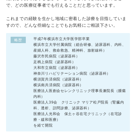
で、どの医療従事者でも行えることだと思っています。
これまでの経験を生かし地域に密着した診療を目指していま
すので、どんな些細なことでもお気軽にご相談下さい。
平成7年横浜市立大学医学部卒業
略歴
横浜市立大学付属病院（総合研修、泌尿器科、内科、
産婦人科、救命救急、精神科、放射線科）
藤沢市民病院（泌尿器科）
足柄上病院（泌尿器科）
大和市立病院（泌尿器科）
神奈川リハビリテーション病院（泌尿器科）
横須賀共済病院（泌尿器科）
横浜南共済病院（泌尿器科）
医療法人医創会セレンクリニック理事長兼院長（腫瘍
内科）
医療法人39会 クリニック マリア松戸院長（腎臓内
科、透析、訪問診療、泌尿器科）
医療法人光和会 保土ヶ谷在宅クリニック（在宅診
療・緩和医療）
を経て開院