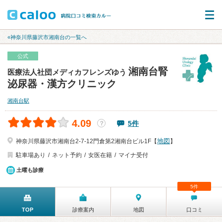
«神奈川県藤沢市湘南台の一覧へ
公式
湘南台腎
医療法人社団メディカフレンズゆう
泌尿器・漢方クリニック
湘南台駅
4.09
5件
？
地図
神奈川県藤沢市湘南台2-7-12門倉第2湘南台ビル1F【
】
駐車場あり
ネット予約
女医在籍
マイナ受付
土曜も診療
5件
TOP
診療案内
地図
口コミ