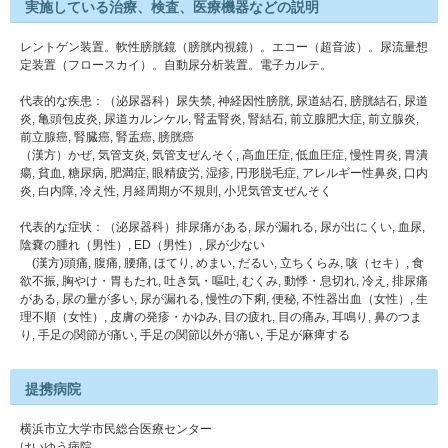
実施している治療、検査、医療機器などの説明
レントゲン装置。軟性膀胱鏡（膀胱内視鏡）。エコー（超音波）。尿流量想
定装置（フロースカイ）。自動尿分析装置。電子カルテ。
代表的な疾患：（泌尿器科）尿失禁, 神経因性膀胱, 尿道結石, 膀胱結石, 尿道
炎, 亀頭包皮炎, 尿道カルンケル, 腎盂腎炎, 腎結石, 前立腺肥大症, 前立腺炎,
前立腺癌, 腎臓癌, 腎盂癌, 膀胱癌
（漢方）かぜ, 気管支炎, 気管支ぜんそく, 高血圧症, 低血圧症, 慢性胃炎, 胃潰
瘍, 貧血, 糖尿病, 肥満症, 眼精疲労, 湿疹, 円形脱毛症, アレルギー性鼻炎, 口内
炎, 白内障, 冷え性, 月経周期が不規則, 小児気管支ぜんそく
代表的な症状：（泌尿器科）排尿痛がある, 尿が漏れる, 尿が出にくい, 血尿,
陰嚢の腫れ（男性）, ED（男性）, 尿が少ない
(漢方)頭痛, 腹痛, 腰痛, ほてり, めまい, だるい, 立ちくらみ, 咳（セキ）, 食
欲不振, 胸やけ・胃もたれ, 吐き気・嘔吐, むくみ, 動悸・息切れ, 冷え, 排尿痛
がある, 尿の量が多い, 尿が漏れる, 慢性の下痢, 便秘, 不性器出血（女性）, 生
理不順（女性）, 皮膚の発疹・かゆみ, 目の疲れ, 目の痛み, 耳鳴り, 鼻のつま
り, 手足の関節が痛い, 手足の関節以外が痛い, 手足が麻痺する
提携病院
横浜市立大学市民総合医療センター
けいゆう病院