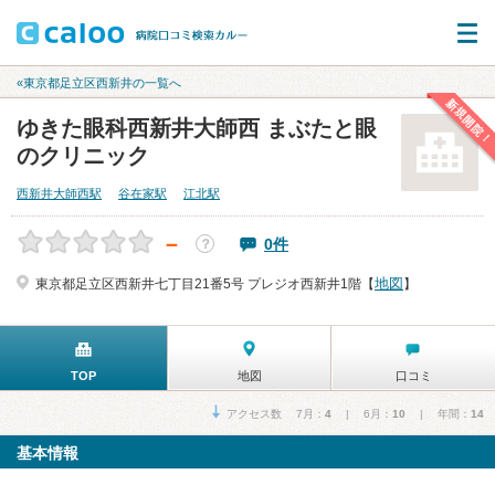
«東京都足立区西新井の一覧へ
新規開院！
ゆきた眼科西新井大師西 まぶたと眼
のクリニック
西新井大師西駅
谷在家駅
江北駅
－
0件
？
地図
東京都足立区西新井七丁目21番5号 プレジオ西新井1階【
】
TOP
地図
口コミ
アクセス数 7月：
4
| 6月：
10
| 年間：
14
基本情報