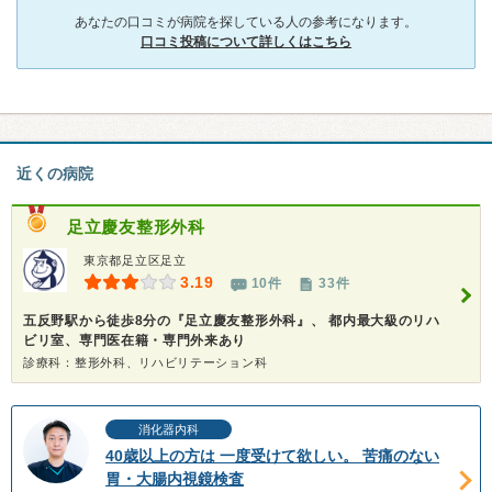
あなたの口コミが病院を探している人の参考になります。
口コミ投稿について詳しくはこちら
近くの病院
足立慶友整形外科
東京都足立区足立
3.19
10件
33件
五反野駅から徒歩8分の『足立慶友整形外科』、 都内最大級のリハ
ビリ室、専門医在籍・専門外来あり
診療科：整形外科、リハビリテーション科
消化器内科
40歳以上の方は 一度受けて欲しい。 苦痛のない
胃・大腸内視鏡検査