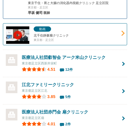
東京千住・胃と大腸の消化器内視鏡クリニック 足立区院
東京都・足立区
早坂 健司
医師
動画
北千住静脈瘤クリニック
東京都・足立区
医療法人社団叡智会
アーク米山クリニック
東京都足立区西新井栄町
4.51
12件
江北ファミリークリニック
東京都足立区江北
3.85
5件
医療法人社団赤門会
扇クリニック
東京都足立区扇
4.01
2件