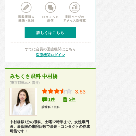
詳しくはこちら
すでに会員の医療機関はこちら
医療機関ログイン
みちくさ眼科 中村橋
(東京都練馬区 貫井)
3.63
1件
5件
診療科：
眼科
中村橋駅1分の眼科。土曜12時半まで。女性専門
医。最低限の来院回数で眼鏡・コンタクトの作成
可能です！