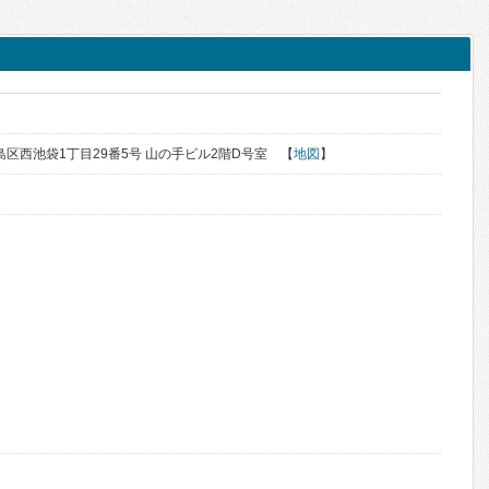
豊島区西池袋1丁目29番5号 山の手ビル2階D号室 【
地図
】