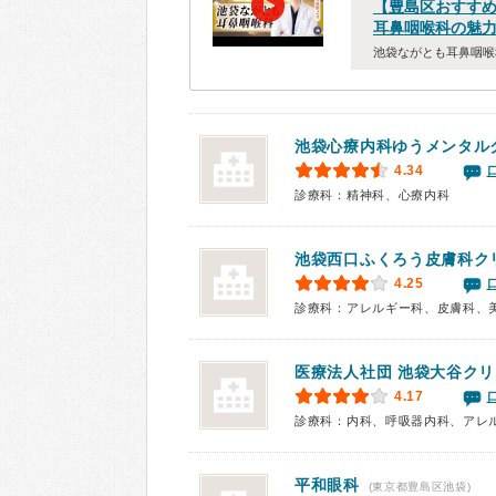
【豊島区おすす
耳鼻咽喉科の魅
池袋ながとも耳鼻咽喉
池袋心療内科
ゆうメンタル
4.34
診療科：精神科、心療内科
池袋西口ふくろう皮膚科ク
4.25
診療科：アレルギー科、皮膚科、
医療法人社団 池袋大谷ク
4.17
診療科：内科、呼吸器内科、アレ
平和眼科
(東京都豊島区池袋)