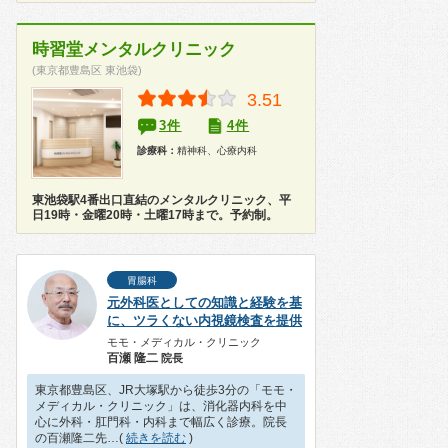
時習堂メンタルクリニック
(東京都豊島区 東池袋)
3.51
3件
4件
診療科：
精神科、心療内科
東池袋駅4番出口直結のメンタルクリニック、平
日19時・金曜20時・土曜17時まで。予約制。
胃腸科
元外科医としての知識と経験を基
に、ツラくない内視鏡検査を提供
モモ・メディカル・クリニック
百瀬 隆二
院長
東京都豊島区、JR大塚駅から徒歩3分の「モモ・
メディカル・クリニック」は、消化器内科を中
心に外科・肛門科・内科まで幅広く診療。院長
の百瀬隆二先…(
続きを読む
)