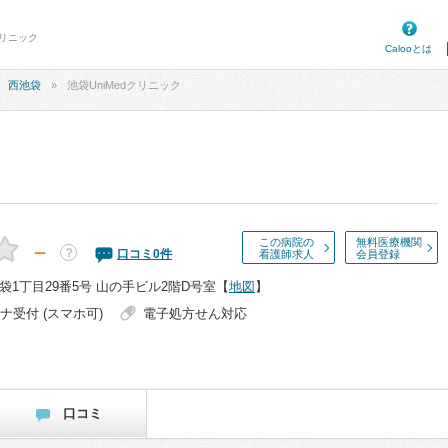
クリニック
Calooとは
西池袋
池袋UniMedクリニック
この病院の
無料医療機関
－
？
口コミ
0
件
看護師求人
会員登録
1丁目29番5号 山の手ビル2階D号室
【
地図
】
ナ受付 (スマホ可)
電子処方せん対応
口コミ