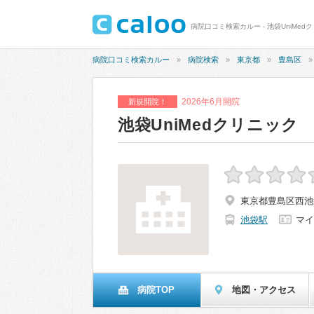
病院口コミ検索カルー - 池袋UniMed
病院口コミ検索カルー
病院検索
東京都
豊島区
2026年6月開院
新規開院！
池袋UniMedクリニック
東京都豊島区西池袋
池袋駅
マイ
病院TOP
地図・アクセス