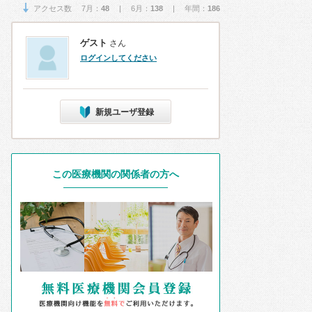
アクセス数 7月：
48
| 6月：
138
| 年間：
186
ゲスト
さん
ログインしてください
新規ユーザ登録
この医療機関の関係者の方へ