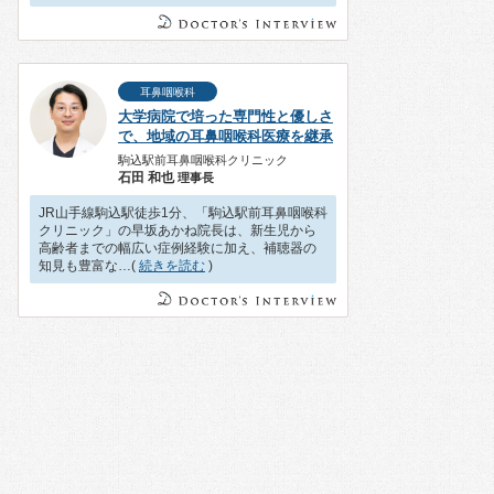
耳鼻咽喉科
大学病院で培った専門性と優しさ
で、地域の耳鼻咽喉科医療を継承
駒込駅前耳鼻咽喉科クリニック
石田 和也
理事長
JR山手線駒込駅徒歩1分、「駒込駅前耳鼻咽喉科
クリニック」の早坂あかね院長は、新生児から
高齢者までの幅広い症例経験に加え、補聴器の
知見も豊富な…(
続きを読む
)