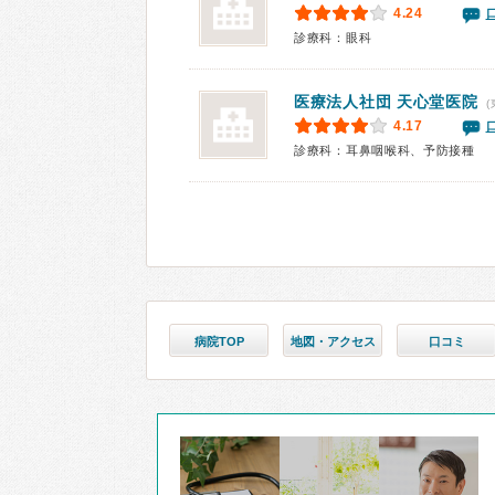
4.24
診療科：眼科
医療法人社団
天心堂医院
(
4.17
診療科：耳鼻咽喉科、予防接種
病院TOP
地図・アクセス
口コミ