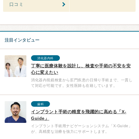
口コミ
注目インタビュー
消化器内科
丁寧に医療体験を設計し、検査や手術の不安を安
心に変えたい
消化器内視鏡検査から肛門疾患の日帰り手術まで、一貫し
て対応が可能です。女性医師も在籍しています。
歯科
インプラント手術の精度を飛躍的に高める「X-
Guide」
インプラント手術用ナビゲーションシステム「X-Guide」
が、高精度な治療を強力にサポートします。