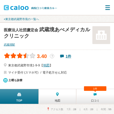
«東京都武蔵野市境の一覧へ
武蔵境あべメディカル
医療法人社団慶定会
クリニック
武蔵境駅
3.40
1件
？
地図
東京都武蔵野市境1-9-9【
】
マイナ受付 (スマホ可)
電子処方せん対応
土曜も診療
1件
TOP
地図
口コミ
アクセス数 7月：
28
| 6月：
20
| 年間：
55