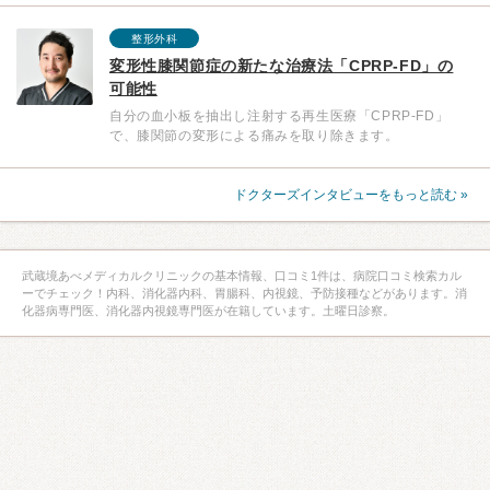
整形外科
変形性膝関節症の新たな治療法「CPRP-FD」の
可能性
自分の血小板を抽出し注射する再生医療「CPRP-FD」
で、膝関節の変形による痛みを取り除きます。
ドクターズインタビューをもっと読む »
武蔵境あべメディカルクリニックの基本情報、口コミ1件は、病院口コミ検索カル
ーでチェック！内科、消化器内科、胃腸科、内視鏡、予防接種などがあります。消
化器病専門医、消化器内視鏡専門医が在籍しています。土曜日診察。