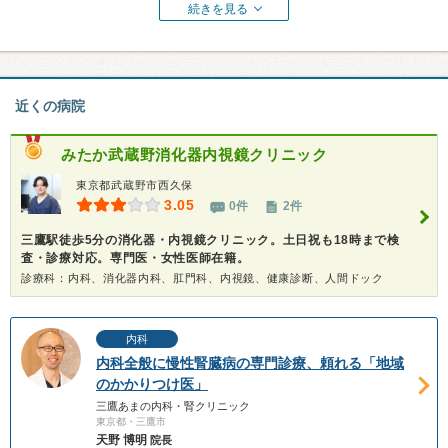
続きを見る
近くの病院
みたか武蔵野消化器内視鏡クリニック
東京都武蔵野市西久保
3.05
0件
2件
三鷹駅徒歩5分の消化器・内視鏡クリニック。土日祝も18時まで検
査・診療対応。専門医・女性医師在籍。
診療科：内科、消化器内科、肛門科、内視鏡、健康診断、人間ドック
内科
内科全般に慢性腎臓病の専門診療、頼れる「地域
のかかりつけ医」
三鷹あまの内科・腎クリニック
東京都・三鷹市
天野 博明
院長