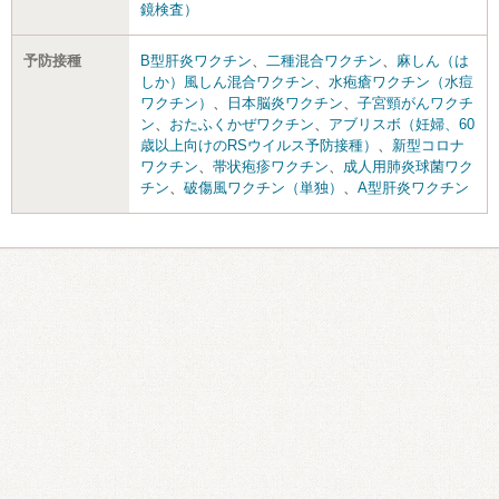
鏡検査）
予防接種
B型肝炎ワクチン
、
二種混合ワクチン
、
麻しん（は
しか）風しん混合ワクチン
、
水疱瘡ワクチン（水痘
ワクチン）
、
日本脳炎ワクチン
、
子宮頸がんワクチ
ン
、
おたふくかぜワクチン
、
アブリスボ（妊婦、60
歳以上向けのRSウイルス予防接種）
、
新型コロナ
ワクチン
、
帯状疱疹ワクチン
、
成人用肺炎球菌ワク
チン
、
破傷風ワクチン（単独）
、
A型肝炎ワクチン