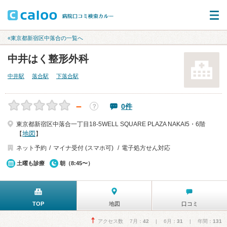
«東京都新宿区中落合の一覧へ
中井はく整形外科
中井駅
落合駅
下落合駅
－
0件
？
東京都新宿区中落合一丁目18-5WELL SQUARE PLAZA NAKAI5・6階
地図
【
】
ネット予約
マイナ受付 (スマホ可)
電子処方せん対応
土曜も診療
朝（8:45〜）
TOP
地図
口コミ
アクセス数 7月：
42
| 6月：
31
| 年間：
131