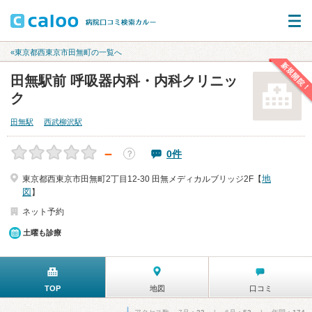
«東京都西東京市田無町の一覧へ
新規開院！
田無駅前 呼吸器内科・内科クリニッ
ク
田無駅
西武柳沢駅
－
0件
？
地
東京都西東京市田無町2丁目12-30 田無メディカルブリッジ2F【
図
】
ネット予約
土曜も診療
TOP
地図
口コミ