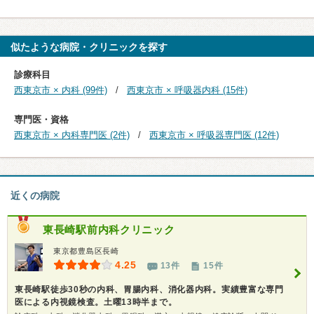
似たような病院・クリニックを探す
診療科目
西東京市 × 内科 (99件)
西東京市 × 呼吸器内科 (15件)
専門医・資格
西東京市 × 内科専門医 (2件)
西東京市 × 呼吸器専門医 (12件)
近くの病院
東長崎駅前内科クリニック
東京都豊島区長崎
4.25
13件
15件
東長崎駅徒歩30秒の内科、胃腸内科、消化器内科。実績豊富な専門
医による内視鏡検査。土曜13時半まで。