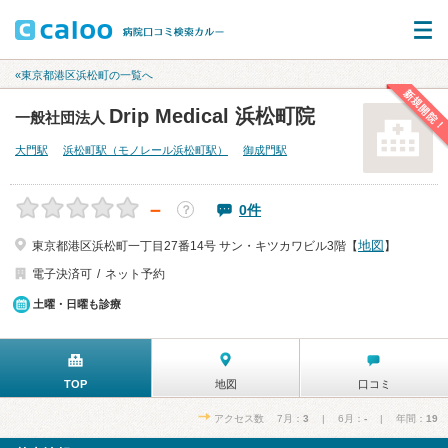
«東京都港区浜松町の一覧へ
新規開院！
Drip Medical 浜松町院
一般社団法人
大門駅
浜松町駅（モノレール浜松町駅）
御成門駅
－
0件
？
地図
東京都港区浜松町一丁目27番14号 サン・キツカワビル3階【
】
電子決済可
ネット予約
土曜・日曜も診療
TOP
地図
口コミ
アクセス数 7月：
3
| 6月：
-
| 年間：
19