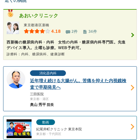
近くの病院
あおいクリニック
東京都港区新橋
4.18
2件
34件
西新橋の糖尿病内科・内科 女性の内科・糖尿病内科専門医。先進
デバイス導入。土曜も診療。WEB予約可。
診療科：内科、糖尿病科、健康診断
消化器内科
近年増え続ける大腸がん。苦痛を抑えた内視鏡検
査で早期発見へ
三田医院
東京都・港区
奥山 秀平
院長
動画
紀尾井町クリニック 東京本院
東京都・千代田区