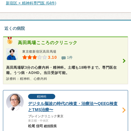
新宿区 × 精神科専門医 (64件)
近くの病院
高田馬場こころのクリニック
東京都新宿区高田馬場
3.10
1件
高田馬場駅3分の心療内科・精神科。土曜も18時半まで。専門医在
籍。うつ病・ADHD。当日受診可能。
診療科：精神科、心療内科
精神科
デジタル脳波の時代の検査・治療法〜QEEG検査
とTMS治療〜
ブレインクリニック東京
東京都・中央区
松尾 佳司
総括院長