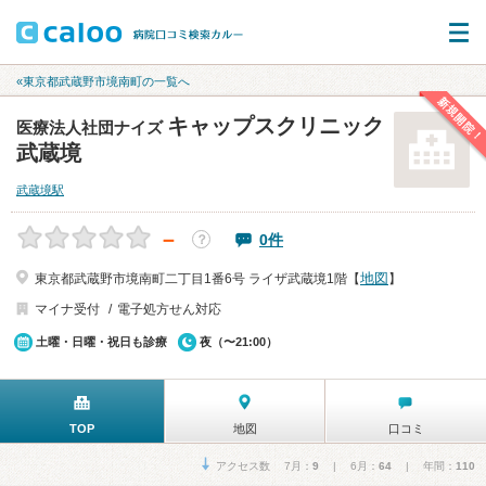
«東京都武蔵野市境南町の一覧へ
新規開院！
キャップスクリニック
医療法人社団ナイズ
武蔵境
武蔵境駅
－
0件
？
地図
東京都武蔵野市境南町二丁目1番6号 ライザ武蔵境1階【
】
マイナ受付
電子処方せん対応
土曜・日曜・祝日も診療
夜（〜21:00）
TOP
地図
口コミ
アクセス数 7月：
9
| 6月：
64
| 年間：
110