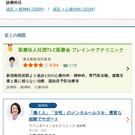
診療科目
港区 × 精神科 (100件)
港区 × 心療内科 (101件)
近くの病院
医療法人社団TLC医療会 ブレインケアクリニック
東京都新宿区新宿
4.04
11件
新宿御苑前駅より徒歩1分の心療内科・精神科。専門医在籍。復職支
援と薬に頼らない治療、認知症予防治療有
診療科：精神科、心療内科
精神科
「働く人」「女性」のメンタルヘルスを、豊富な
経験でサポート
ラベンダーメンタルクリニック 浜松町
東京都・港区