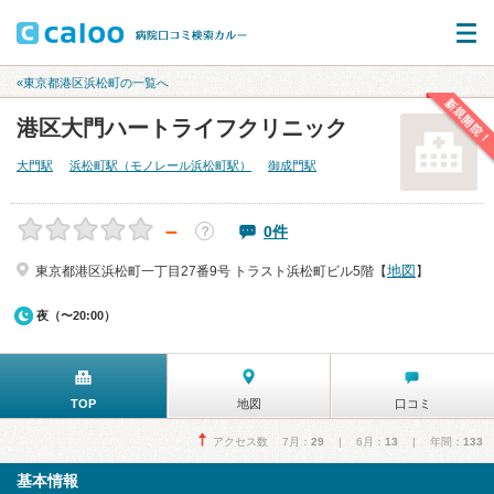
«東京都港区浜松町の一覧へ
新規開院！
港区大門ハートライフクリニック
大門駅
浜松町駅（モノレール浜松町駅）
御成門駅
－
0件
？
地図
東京都港区浜松町一丁目27番9号 トラスト浜松町ビル5階【
】
夜（〜20:00）
TOP
地図
口コミ
アクセス数 7月：
29
| 6月：
13
| 年間：
133
基本情報