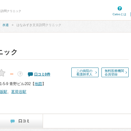
京訪問クリニック
Calooとは
水道
はなみずき文京訪問クリニック
ニック
この病院の
無料医療機関
－
？
口コミ
0
件
看護師求人
会員登録
5-9 青野ビル202
【
地図
】
坂駅
、
茗荷谷駅
口コミ