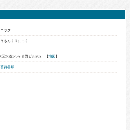
リニック
ほうもんくりにっく
京区水道1-5-9 青野ビル202 【
地図
】
、
茗荷谷駅