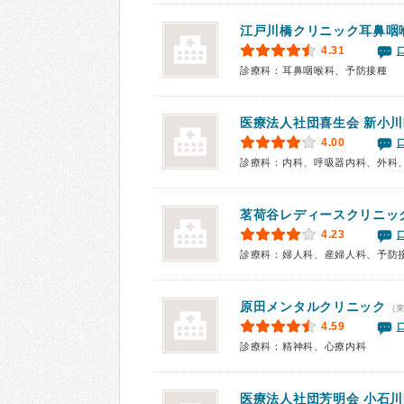
江戸川橋クリニック耳鼻咽
4.31
診療科：耳鼻咽喉科、予防接種
医療法人社団喜生会
新小川
4.00
診療科：内科、呼吸器内科、外科
茗荷谷レディースクリニッ
4.23
診療科：婦人科、産婦人科、予防
原田メンタルクリニック
(
4.59
診療科：精神科、心療内科
医療法人社団芳明会
小石川