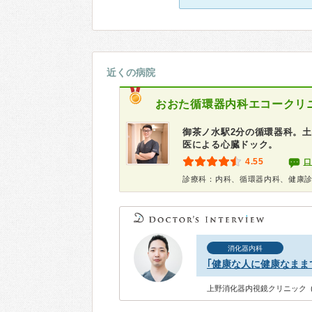
近くの病院
おおた循環器内科エコークリ
御茶ノ水駅2分の循環器科。土
医による心臓ドック。
4.55
口
診療科：内科、循環器内科、健康
消化器内科
｢健康な人に健康なまま
上野消化器内視鏡クリニック 