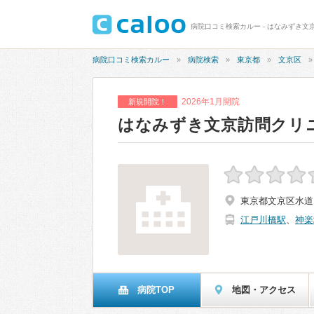
病院口コミ検索カルー - はなみずき文
病院口コミ検索カルー
病院検索
東京都
文京区
2026年1月開院
新規開院！
はなみずき文京訪問クリ
東京都文京区水道1-
江戸川橋駅
、
神楽
病院TOP
地図・アクセス