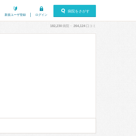
病院をさがす
新規ユーザ登録
ログイン
182,230
病院・
264,124
口コミ