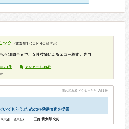
ニック
(東京都千代田区神田駿河台)
祝も18時半まで。女性技師によるエコー検査。専門
コミ1件
アンケート106件
診断
街の頼れるドクターたち Vol.136
でいてもらう｣ための内視鏡検査を提案
三好 耕太郎
(東京都・台東区)
院長