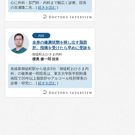
心に外科・肛門科・内科まで幅広く診療。院長
の百瀬隆二先…(
続きを読む
)
内科
全身の健康状態を映し出す脂肪
肝。指摘を受けたら早めに受診を
御徒町おひさま内科
榎奥 健一郎
院長
各線新御徒町駅から徒歩3分「御徒町おひさま内
科」の榎奥健一郎院長は、東京大学医学部附属
病院で20年以上脂肪肝やアルコール性肝障害の
診療・研究に…(
続きを読む
)