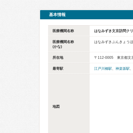
基本情報
医療機関名称
はなみずき文京訪問ク
医療機関名称
はなみずきぶんきょう
(かな)
所在地
〒112-0005 東京都文
最寄駅
江戸川橋駅
、
神楽坂駅
地図