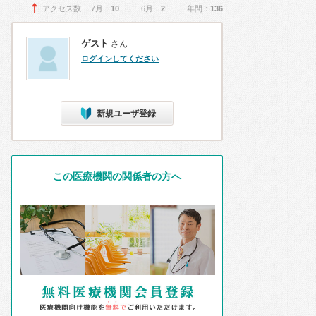
アクセス数 7月：
10
| 6月：
2
| 年間：
136
ゲスト
さん
ログインしてください
新規ユーザ登録
この医療機関の関係者の方へ