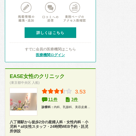
詳しくはこちら
すでに会員の医療機関はこちら
医療機関ログイン
EASE女性のクリニック
(東京都中央区 入船)
3.53
11件
3件
診療科：
内科、乳腺科、美容皮膚科、婦人科、産婦人科、小児科、漢方、人間ドック
八丁堀駅から徒歩2分の産婦人科・女性内科・小
児科＊all女性スタッフ・24時間WEB予約・託児
所併設