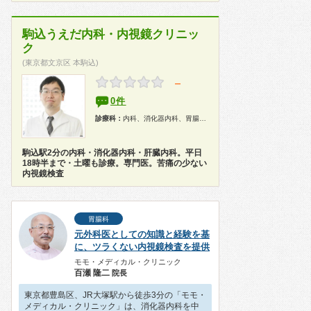
駒込うえだ内科・内視鏡クリニッ
ク
(東京都文京区 本駒込)
－
0件
診療科：
内科、消化器内科、胃腸科、内視鏡、健康診断、人間ドック
駒込駅2分の内科・消化器内科・肝臓内科。平日
18時半まで・土曜も診療。専門医。苦痛の少ない
内視鏡検査
胃腸科
元外科医としての知識と経験を基
に、ツラくない内視鏡検査を提供
モモ・メディカル・クリニック
百瀬 隆二
院長
東京都豊島区、JR大塚駅から徒歩3分の「モモ・
メディカル・クリニック」は、消化器内科を中