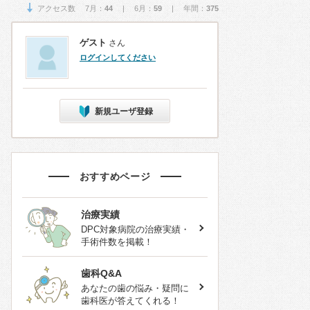
アクセス数 7月：
44
| 6月：
59
| 年間：
375
ゲスト
さん
ログインしてください
新規ユーザ登録
おすすめページ
治療実績
DPC対象病院の治療実績・
手術件数を掲載！
歯科Q&A
あなたの歯の悩み・疑問に
歯科医が答えてくれる！