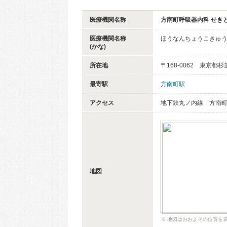
医療機関名称
方南町呼吸器内科 せき
医療機関名称
ほうなんちょうこきゅう
(かな)
所在地
〒168-0062 東京都
最寄駅
方南町駅
アクセス
地下鉄丸ノ内線「方南町
地図
※ 地図はおおよその位置を