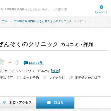
0件: 方南町呼吸器内科 せきとぜんそくのクリニック (杉並区)
Calooとは
方南
方南町呼吸器内科 せきとぜんそくのクリニック
口コミ
とぜんそくのクリニック
の口コミ・評判
－
？
口コミ
0
件
丁目18-8 シン・スワロービル2階
【
地図
】
子決済可
ネット予約
マイナ受付
電子処方せん対応
地図・アクセス
口コミ