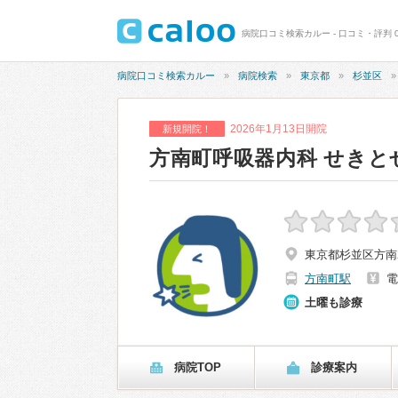
病院口コミ検索カルー - 口コミ・評判 
病院口コミ検索カルー
病院検索
東京都
杉並区
2026年1月13日開院
新規開院！
方南町呼吸器内科 せき
東京都杉並区方南2
方南町駅
電
土曜も診療
病院TOP
診療案内