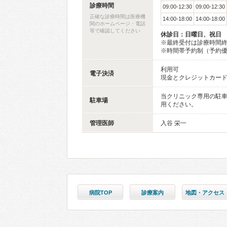
診療時間
09:00-12:30
09:00-12:30
正確な診療時間は医療機
14:00-18:00
14:00-18:00
関のホームページ・電話
等で確認してください
休診日：日曜日、祝日
※最終受付は診療時間終
※時間帯予約制（予約
利用可
電子決済
現金とクレジットカード
当クリニック専用の駐
駐車場
用ください。
管理医師
入谷 栄一
病院TOP
診療案内
地図・アクセス