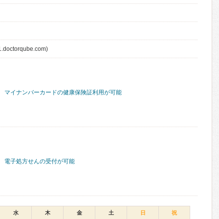
1.doctorqube.com)
マイナンバーカードの健康保険証利用が可能
電子処方せんの受付が可能
水
木
金
土
日
祝