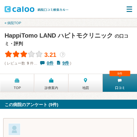
« 病院TOP
HappiTomo LAND ハピトモクリニック
の口コ
ミ・評判
3.21
？
0件
9件
( レビュー数
9
件…
)
9件
TOP
診療案内
地図
口コミ
この病院のアンケート (9件)