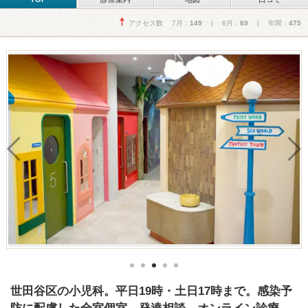
アクセス数 7月：
149
| 6月：
89
| 年間：
475
世田谷区の小児科。平日19時・土日17時まで。感染予