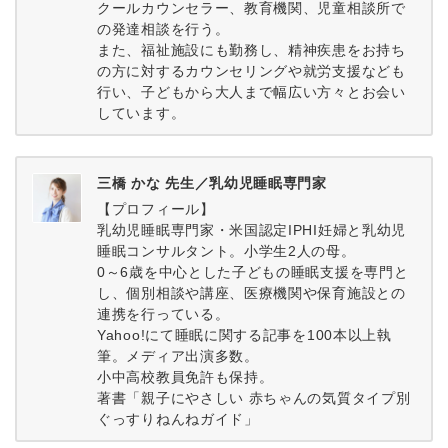
クールカウンセラー、教育機関、児童相談所で
の発達相談を行う。
また、福祉施設にも勤務し、精神疾患をお持ち
の方に対するカウンセリングや就労支援なども
行い、子どもから大人まで幅広い方々とお会い
しています。
三橋 かな 先生／乳幼児睡眠専門家
【プロフィール】
乳幼児睡眠専門家・米国認定IPHI妊婦と乳幼児
睡眠コンサルタント。小学生2人の母。
0～6歳を中心とした子どもの睡眠支援を専門と
し、個別相談や講座、医療機関や保育施設との
連携を行っている。
Yahoo!にて睡眠に関する記事を100本以上執
筆。メディア出演多数。
小中高校教員免許も保持。
著書「親子にやさしい 赤ちゃんの気質タイプ別
ぐっすりねんねガイド」