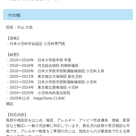
その他
院長：片山 大地
【資格】
・日本小児科学会認定 小児科専門医
【経歴】
・2010〜2016年 日本大学医学部 卒業
・2016〜2018年 河北総合病院 初期研修医
・2018〜2020年 日本大学医学部附属板橋病院 小児科入局
・2020〜2021年 東京都立大塚病院 新生児科
・2021〜2023年 日本大学医学部附属板橋病院 小児科
・2023〜2024年 東京都立墨東病院 小児科
・2024〜2025年 小児科内科落合医院
・2025年11月 HappiTomo CLINIC
開設
【対応内容】
風邪や感染症をはじめ、喘息、アレルギー、アトピー性皮膚炎、便秘、夜尿
症など幅広い一般小児診療に対応しています。新生児の診察や育児相談も可
能です。アレルギー検査をご希望の方には、指先からの少量採血で行える検