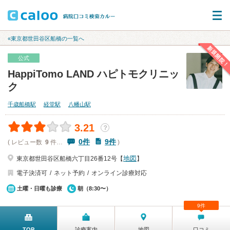
«東京都世田谷区船橋の一覧へ
新規開院！
公式
HappiTomo LAND ハピトモクリニッ
ク
千歳船橋駅
経堂駅
八幡山駅
3.21
？
0件
9件
( レビュー数
9
件…
)
地図
東京都世田谷区船橋六丁目26番12号【
】
電子決済可
ネット予約
オンライン診療対応
土曜・日曜も診療
朝（8:30〜）
9件
TOP
診療案内
地図
口コミ