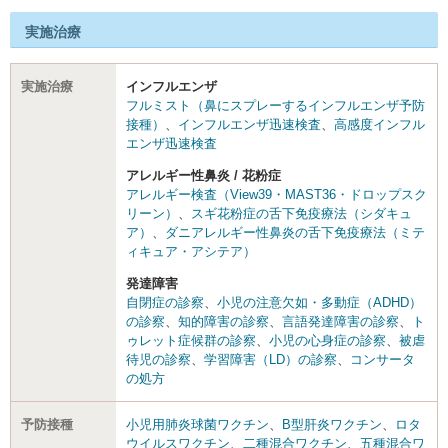
実施治療
実施治療
インフルエンザ
フルミスト（鼻にスプレーするインフルエンザ予防
接種）
、
インフルエンザ迅速検査
、
高感度インフル
エンザ迅速検査
アレルギー性鼻炎 / 花粉症
アレルギー検査（View39・MAST36・ドロップスク
リーン）
、
スギ花粉症の舌下免疫療法（シダキュ
ア）
、
ダニアレルギー性鼻炎の舌下免疫療法（ミテ
ィキュア・アシテア）
発達障害
自閉症の診察
、
小児の注意欠如・多動症（ADHD）
の診察
、
知的障害の診察
、
言語発達障害の診察
、
ト
ゥレット症候群の診察
、
小児の心身症の診察
、
被虐
待児の診察
、
学習障害（LD）の診察
、
コンサータ
の処方
予防接種
小児用肺炎球菌ワクチン
、
B型肝炎ワクチン
、
ロタ
ウイルスワクチン
、
二種混合ワクチン
、
五種混合ワ