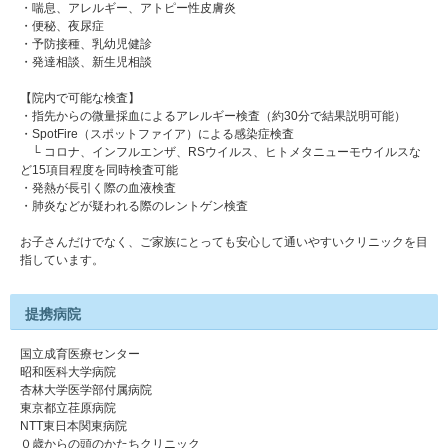
・喘息、アレルギー、アトピー性皮膚炎
・便秘、夜尿症
・予防接種、乳幼児健診
・発達相談、新生児相談
【院内で可能な検査】
・指先からの微量採血によるアレルギー検査（約30分で結果説明可能）
・SpotFire（スポットファイア）による感染症検査
└ コロナ、インフルエンザ、RSウイルス、ヒトメタニューモウイルスな
ど15項目程度を同時検査可能
・発熱が長引く際の血液検査
・肺炎などが疑われる際のレントゲン検査
お子さんだけでなく、ご家族にとっても安心して通いやすいクリニックを目
指しています。
提携病院
国立成育医療センター
昭和医科大学病院
杏林大学医学部付属病院
東京都立荏原病院
NTT東日本関東病院
０歳からの頭のかたちクリニック