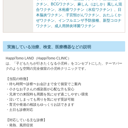
クチン
、
BCGワクチン
、
麻しん（はしか）風しん混
合ワクチン
、
水疱瘡ワクチン（水痘ワクチン）
、
日
本脳炎ワクチン
、
子宮頸がんワクチン
、
おたふくか
ぜワクチン
、
インフルエンザ予防接種
、
新型コロナ
ワクチン
、
成人用肺炎球菌ワクチン
実施している治療、検査、医療機器などの説明
HappiTomo LAND（HappiTomo CLINIC）
は、「子どもたちが行きたくなる小児科」をコンセプトにした、テーマパー
クのような空間の完全個室の小児科クリニックです。
【当院の特徴】
・待ち時間〜診察〜お会計まで全て個室でご案内
・小さなお子さんの感染面が心配な方も安心
・兄弟での来院時も周囲を気にせず過ごしやすい環境
・泣いてしまっても周りを気にせず受診可能
・育児や発達の相談もゆっくりお話できます
・土日も診療対応
【対応している主な診療】
・発熱、風邪症状