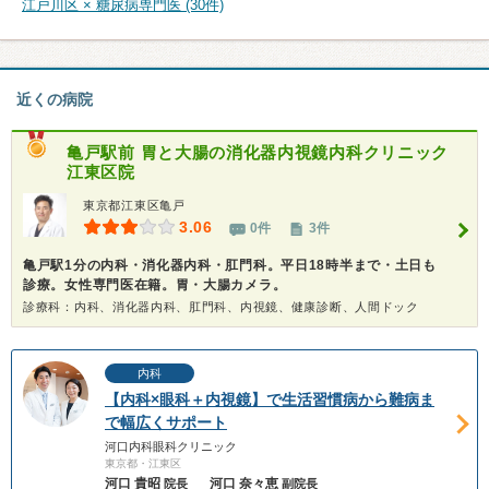
江戸川区 × 糖尿病専門医 (30件)
近くの病院
亀戸駅前 胃と大腸の消化器内視鏡内科クリニック
江東区院
東京都江東区亀戸
3.06
0件
3件
亀戸駅1分の内科・消化器内科・肛門科。平日18時半まで・土日も
診療。女性専門医在籍。胃・大腸カメラ。
診療科：内科、消化器内科、肛門科、内視鏡、健康診断、人間ドック
内科
【内科×眼科＋内視鏡】で生活習慣病から難病ま
で幅広くサポート
河口内科眼科クリニック
東京都・江東区
河口 貴昭
河口 奈々恵
院長
副院長