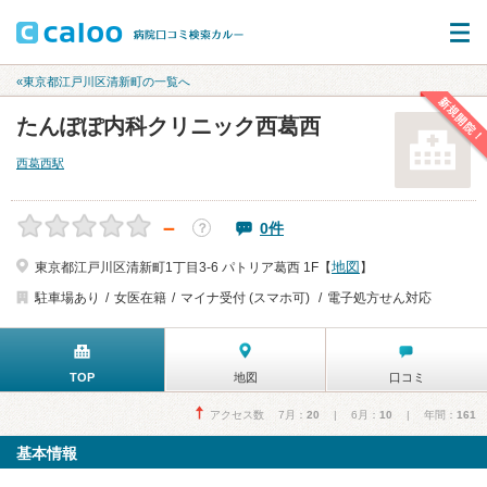
«東京都江戸川区清新町の一覧へ
新規開院！
たんぽぽ内科クリニック西葛西
西葛西駅
－
0件
？
地図
東京都江戸川区清新町1丁目3-6 パトリア葛西 1F【
】
駐車場あり
女医在籍
マイナ受付 (スマホ可)
電子処方せん対応
TOP
地図
口コミ
アクセス数 7月：
20
| 6月：
10
| 年間：
161
基本情報