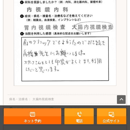
病名・治療名
大腸内視鏡検査
内視鏡 (内視鏡内科)
2026年02月投稿
ネット予約
電話
公式サイト