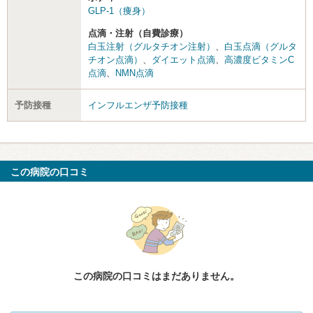
GLP-1（痩身）
点滴・注射（自費診療）
白玉注射（グルタチオン注射）
、
白玉点滴（グルタ
チオン点滴）
、
ダイエット点滴
、
高濃度ビタミンC
点滴
、
NMN点滴
予防接種
インフルエンザ予防接種
この病院の口コミ
この病院の口コミはまだありません。