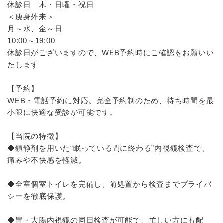
休診日 木・日曜・祝日
＜痩身外来＞
月～水、金～日
10:00～19:00
休診日がございますので、WEB予約時にご確認をお願いい
たします
【予約】
WEB・電話予約に対応。完全予約制のため、待ち時間を最
小限に快適な受診が可能です。
【当院の特徴】
◆鎮静剤を用いた“眠っている間に終わる”内視鏡検査で、
痛みや不快感を軽減。
◆全室個室トイレを完備し、前処置から検査までプライバ
シーを徹底保護。
◆胃・大腸内視鏡の同日検査が可能で、忙しい方にも配