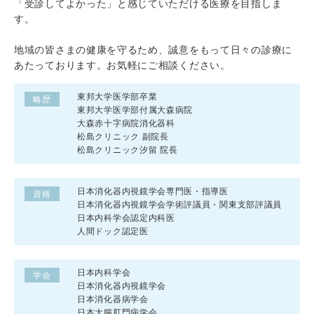
「受診してよかった」と感じていただける医療を目指しま
す。
地域の皆さまの健康を守るため、誠意をもって日々の診療に
あたっております。お気軽にご相談ください。
東邦大学医学部卒業
略歴
東邦大学医学部付属大森病院
大森赤十字病院消化器科
松島クリニック 副院長
松島クリニック汐留 院長
日本消化器内視鏡学会専門医・指導医
資格
日本消化器内視鏡学会学術評議員・関東支部評議員
日本内科学会認定内科医
人間ドック認定医
日本内科学会
学会
日本消化器内視鏡学会
日本消化器病学会
日本大腸肛門病学会