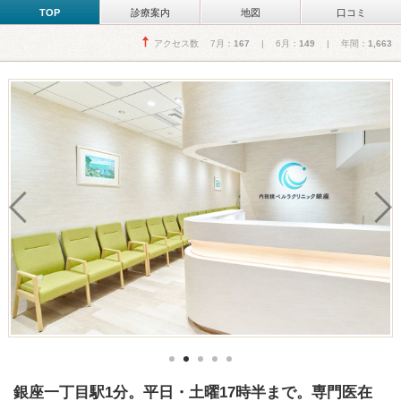
TOP
診療案内
地図
口コミ
アクセス数 7月：
167
| 6月：
149
| 年間：
1,663
銀座一丁目駅1分。平日・土曜17時半まで。専門医在