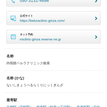
050-3131-4696
公式サイト
https://beluraclinic-ginza.com/
ネット予約
nsclinic-ginza.reserve.ne.jp
名称
内視鏡ベルラクリニック銀座
名称 (かな)
ないしきょうべるらくりにっくぎんざ
最寄駅
京橋駅（宝町駅）
、
銀座駅（銀座一丁目駅）
、
有楽町駅（日比