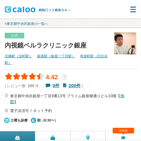
«東京都中央区銀座の一覧へ
公式
内視鏡ベルラクリニック銀座
京橋駅（宝町駅）
銀座駅（銀座一丁目駅）
有楽町駅（日比谷
駅）
4.42
？
0件
200件
( レビュー数
200
件…
)
地
東京都中央区銀座一丁目9番13号 プライム銀座柳通りビル10階【
図
】
電子決済可
ネット予約
土曜も診療
朝（8:30〜）
200件