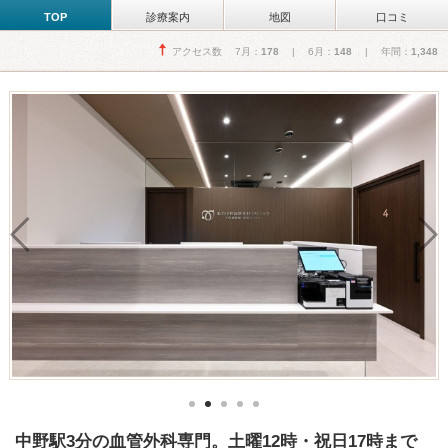
TOP
診療案内
地図
口コミ
アクセス数 7月：
178
| 6月：
148
| 年間：
1,348
中野駅3分の血管外科専門。土曜12時・祝日17時まで