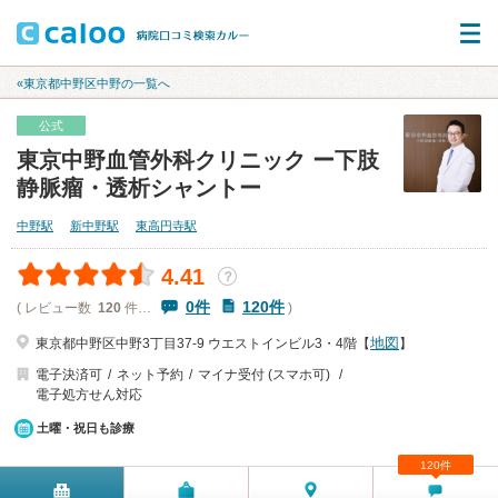
«東京都中野区中野の一覧へ
公式
東京中野血管外科クリニック ー下肢
静脈瘤・透析シャントー
中野駅
新中野駅
東高円寺駅
4.41
？
0件
120件
( レビュー数
120
件…
)
地図
東京都中野区中野3丁目37-9 ウエストインビル3・4階【
】
電子決済可
ネット予約
マイナ受付 (スマホ可)
電子処方せん対応
土曜・祝日も診療
120件