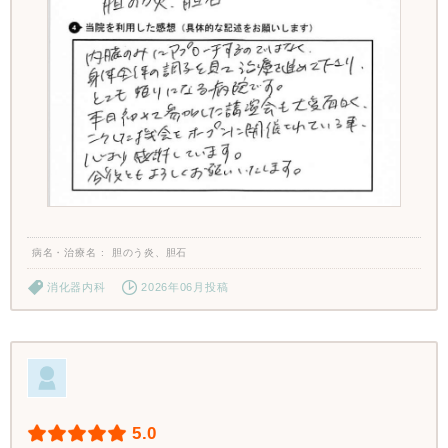
病名・治療名
胆のう炎、胆石
消化器内科
2026年06月投稿
5.0