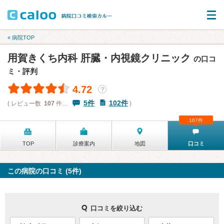
« 病院TOP
用賀きくち内科 肝臓・内視鏡クリニック
の口コ
ミ・評判
4.72
？
5件
102件
( レビュー数
107
件…
)
107件
TOP
診療案内
地図
口コミ
この病院の口コミ (5件)
口コミを絞り込む