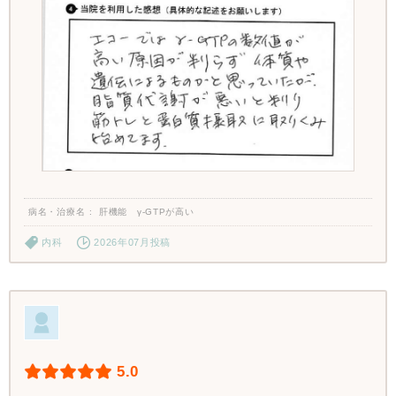
病名・治療名
肝機能 γ-GTPが高い
内科
2026年07月投稿
5.0