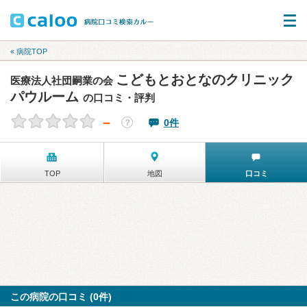
« 病院TOP
こどもとおとなのクリニック
医療法人社団嗣業の会
パウルーム
の口コミ・評判
－
0件
？
TOP
地図
口コミ
この病院の口コミ (0件)