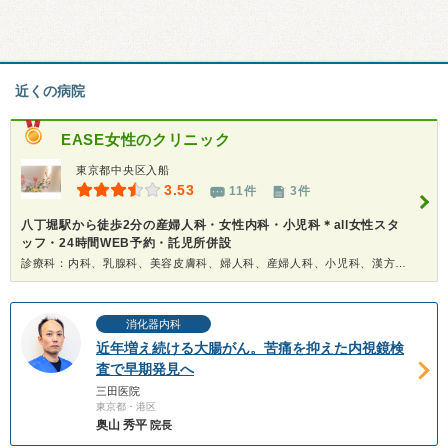
近くの病院
EASE女性のクリニック
東京都中央区入船
3.53
11件
3件
八丁堀駅から徒歩2分の産婦人科・女性内科・小児科＊all女性スタ
ッフ・24時間WEB予約・託児所併設
診療科：内科、乳腺科、美容皮膚科、婦人科、産婦人科、小児科、漢方、人間ドック
消化器内科
近年増え続ける大腸がん。苦痛を抑えた内視鏡検
査で早期発見へ
三田医院
東京都・港区
奥山 秀平
院長