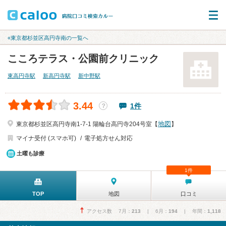
«東京都杉並区高円寺南の一覧へ
こころテラス・公園前クリニック
東高円寺駅
新高円寺駅
新中野駅
3.44
1件
？
地図
東京都杉並区高円寺南1-7-1 陽輪台高円寺204号室【
】
マイナ受付 (スマホ可)
電子処方せん対応
土曜も診療
1件
TOP
地図
口コミ
アクセス数 7月：
213
| 6月：
194
| 年間：
1,118