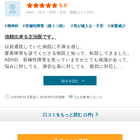
5.0
Monz（本人・30代・女性・掲載口コミ1件）
精神科
双極性障害（躁うつ病）
気が滅入る・不安
体重減少
信頼出来る主治医です。
以前通院していた病院に不満を感じ、
愛着障害を診てくださる病院と知って、転院してきました。
ADHD、双極性障害を患っていますがとても病識があって、
悩みに対しても、適切な薬に対しても、親切に対応し...
続きを読む
2026年02月受診 / 2026年03月投稿
1人が参考になった
口コミをもっと読む (1件)