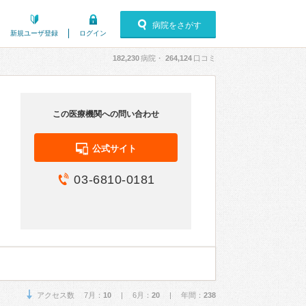
病院をさがす
新規ユーザ登録
ログイン
182,230
病院・
264,124
口コミ
この医療機関への問い合わせ
公式サイト
03-6810-0181
アクセス数 7月：
10
| 6月：
20
| 年間：
238