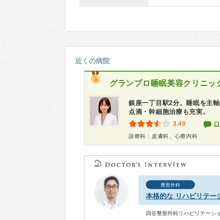
近くの病院
グランプロ睡眠美容クリニッ
銀座一丁目駅2分。睡眠を主軸
点滴・幹細胞治療も充実。
3.40
口
診療科：皮膚科、心療内科
整形外科
本格的な リハビリテー
四谷整形外科リハビリテーショ