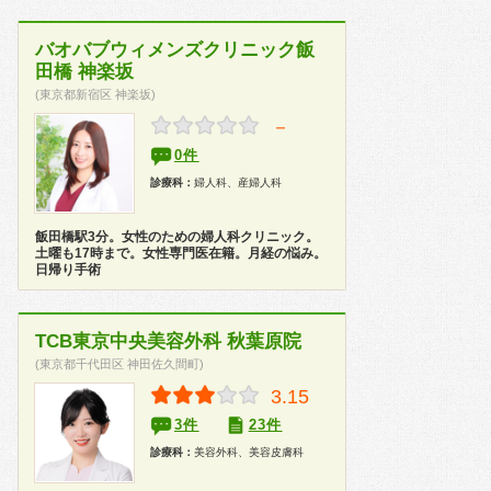
バオバブウィメンズクリニック飯
田橋 神楽坂
(東京都新宿区 神楽坂)
－
0件
診療科：
婦人科、産婦人科
飯田橋駅3分。女性のための婦人科クリニック。
土曜も17時まで。女性専門医在籍。月経の悩み。
日帰り手術
TCB東京中央美容外科 秋葉原院
(東京都千代田区 神田佐久間町)
3.15
3件
23件
診療科：
美容外科、美容皮膚科