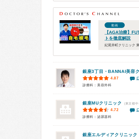
動画
【AGA治療】FU
トを徹底解説
紀尾井町クリニック 
銀座3丁目・BANNAI美容
4.87
診療科：美容外科
銀座MUクリニック
(東京都中
4.72
診療科：泌尿器科
銀座エルディアクリニック