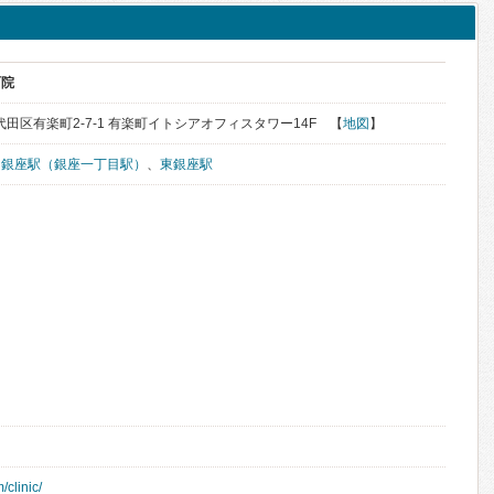
町院
千代田区有楽町2-7-1 有楽町イトシアオフィスタワー14F 【
地図
】
、
銀座駅（銀座一丁目駅）
、
東銀座駅
clinic/