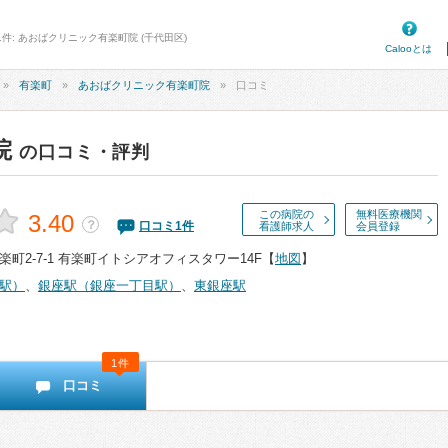
1件: あおばクリニック有楽町院 (千代田区)
Calooとは
有楽町
あおばクリニック有楽町院
口コミ
院
の口コミ・評判
この病院の
無料医療機関
3.40
？
口コミ
1
件
看護師求人
会員登録
町2-7-1 有楽町イトシアオフィスタワー14F
【
地図
】
駅）
、
銀座駅（銀座一丁目駅）
、
東銀座駅
1件
口コミ