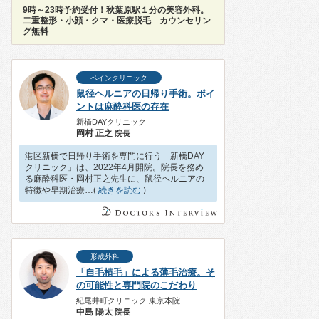
9時～23時予約受付！秋葉原駅１分の美容外科。
二重整形・小顔・クマ・医療脱毛 カウンセリン
グ無料
ペインクリニック
鼠径ヘルニアの日帰り手術。ポイ
ントは麻酔科医の存在
新橋DAYクリニック
岡村 正之
院長
港区新橋で日帰り手術を専門に行う「新橋DAY
クリニック」は、2022年4月開院。院長を務め
る麻酔科医・岡村正之先生に、鼠径ヘルニアの
特徴や早期治療…(
続きを読む
)
形成外科
「自毛植毛」による薄毛治療。そ
の可能性と専門院のこだわり
紀尾井町クリニック 東京本院
中島 陽太
院長