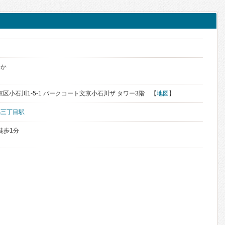
ふか
文京区小石川1-5-1 パークコート文京小石川ザ タワー3階 【
地図
】
郷三丁目駅
徒歩1分