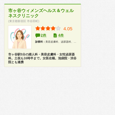
市ヶ谷ウィメンズヘルス＆ウェル
ネスクリニック
(東京都新宿区 市谷田町)
4.05
2件
4件
診療科：
美容皮膚科、泌尿器科、婦人科
市ヶ谷駅0分の婦人科・美容皮膚科・女性泌尿器
科。土祝も16時半まで。女医在籍。池袋院・渋谷
院とも連携