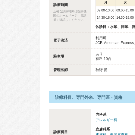
月
火
診療時間
09:00-13:00
09:00-13:00
正確な診療時間は医療機
関のホームページ・電話
14:30-18:00
14:30-18:00
等で確認してください
休診日：水曜、日曜、
利用可
電子決済
JCB, American Express,
あり
駐車場
有料:10台
管理医師
秋野 愛
診療科目、専門外来、専門医・資格
内科系
アレルギー科
皮膚科系
診療科目
皮膚科
、
美容皮膚科