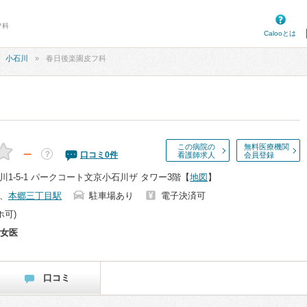
フ科
Calooとは
小石川
春日後楽園皮フ科
この病院の
無料医療機関
－
？
口コミ
0
件
看護師求人
会員登録
1-5-1 パークコート文京小石川ザ タワー3階
【
地図
】
、
本郷三丁目駅
駐車場あり
電子決済可
ホ可)
女医
口コミ