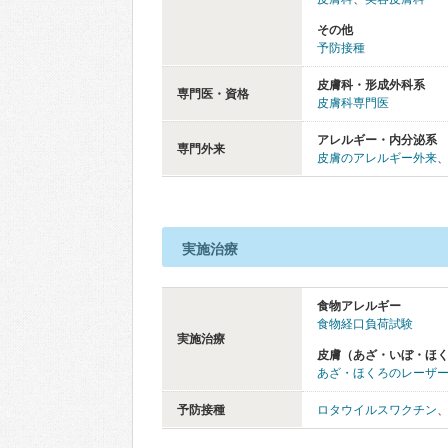
その他
予防接種
皮膚科・形成外科系
専門医・資格
皮膚科専門医
アレルギー・内分泌系
専門外来
皮膚のアレルギー外来
実施治療
食物アレルギー
食物経口負荷試験
実施治療
皮膚（あざ・いぼ・ほ
あざ・ほくろのレーザ
予防接種
ロタウイルスワクチン