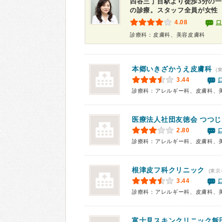
四谷三丁目駅より徒歩3分の
の診療。スタッフ全員が女性
4.08
口
診療科：皮膚科、美容皮膚科
本郷いきざかうえ皮膚科
(
3.44
診療科：アレルギー科、皮膚科、
医療法人社団友徳会 つつ
2.80
診療科：アレルギー科、皮膚科、
根津皮フ科クリニック
(東京
3.44
診療科：アレルギー科、皮膚科、
富士見スキンクリニック飯