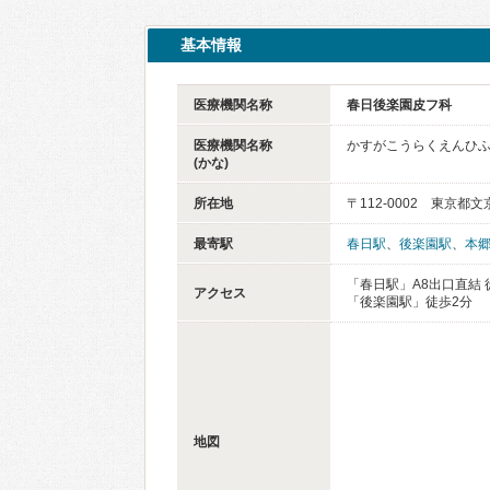
基本情報
医療機関名称
春日後楽園皮フ科
医療機関名称
かすがこうらくえんひ
(かな)
所在地
〒112-0002 東京都
最寄駅
春日駅
、
後楽園駅
、
本
「春日駅」A8出口直結 
アクセス
「後楽園駅」徒歩2分
地図