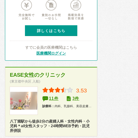
詳しくはこちら
すでに会員の医療機関はこちら
医療機関ログイン
EASE女性のクリニック
(東京都中央区 入船)
3.53
11件
3件
診療科：
内科、乳腺科、美容皮膚科、婦人科、産婦人科、小児科、漢方、人間ドック
八丁堀駅から徒歩2分の産婦人科・女性内科・小
児科＊all女性スタッフ・24時間WEB予約・託児
所併設