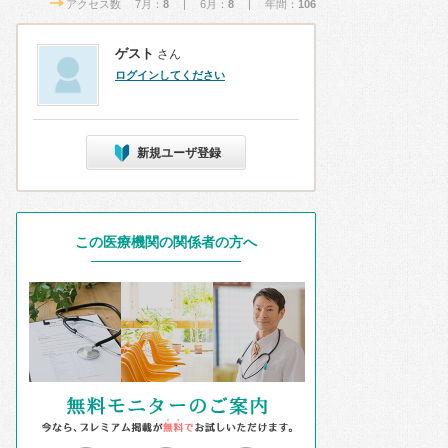
アクセス数 7月：
8
| 6月：
8
| 年間：
106
ゲスト
さん
ログインしてください
新規ユーザ登録
この医療機関の関係者の方へ