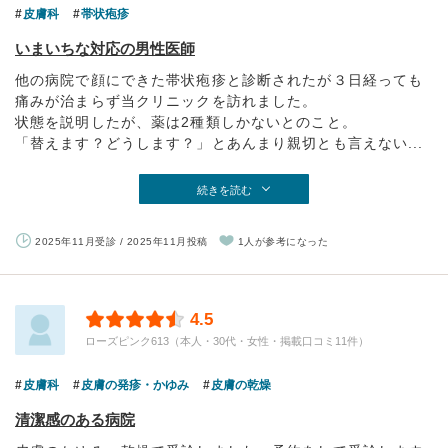
皮膚科
帯状疱疹
いまいちな対応の男性医師
他の病院で顔にできた帯状疱疹と診断されたが３日経っても
痛みが治まらず当クリニックを訪れました。
状態を説明したが、薬は2種類しかないとのこと。
「替えます？どうします？」とあんまり親切とも言えない...
続きを読む
2025年11月受診 / 2025年11月投稿
1人が参考になった
4.5
ローズピンク613（本人・30代・女性・掲載口コミ11件）
皮膚科
皮膚の発疹・かゆみ
皮膚の乾燥
清潔感のある病院