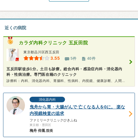
近くの病院
カラダ内科クリニック 五反田院
東京都品川区西五反田
3.55
5件
40件
五反田駅徒歩1分。土日も診療。総合内科・感染症内科・消化器内
科・性病治療。専門医在籍のクリニック
診療科：内科、消化器内科、胃腸科、性病科、内視鏡、健康診断、人間ドック
消化器内科
曳舟から胃・大腸がんで 亡くなる人を0に。 楽な
内視鏡検査の追求
ファミリークリニックひきふね
東京都・墨田区
梅舟 仰胤
院長