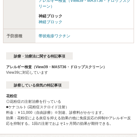
アレルギー検査（View39・MAST36・ドロップスク
リーン）
神経ブロック
神経ブロック
予防接種
帯状疱疹ワクチン
診療・治療法に関する特記事項
アレルギー検査（View39・MAST36・ドロップスクリーン）
View39に対応しています
診察している病気の特記事項
花粉症
◎花粉症の注射治療を行っている
■ケナコルト (花粉症ステロイド注射）
料金：￥11,000（自由診療）※別途、診察料がかかります。
効果：花粉症による炎症を抑える効果の他に免疫反応の抑制やアレルギー反
応を抑制する。1回の注射でおよそ1ヶ月間の効果が期待できる。