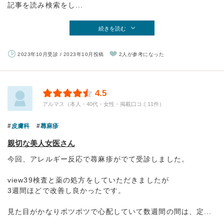
記事を読み検索をし...
続きを読む
2023年10月受診 / 2023年10月投稿
2人が参考になった
4.5
アルマス（本人・40代・女性・掲載口コミ11件）
皮膚科
蕁麻疹
親切な美人女医さん
今回、アレルギー反応で蕁麻疹がでて受診しました。
view39検査と薬の処方をしていただきましたが
3週間ほどで改善し良かったです。
見た目がかなりボツボツで心配していて数週間の間は、定...