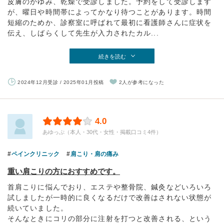
皮膚のかゆみ、乾燥で受診しました。予約をして受診します
が、曜日や時間帯によってかなり待つことがあります。時間
短縮のためか、診察室に呼ばれて最初に看護師さんに症状を
伝え、しばらくして先生が入力されたカル...
続きを読む
2024年12月受診 / 2025年01月投稿
2人が参考になった
4.0
あゆっぷ（本人・30代・女性・掲載口コミ4件）
ペインクリニック
肩こり・肩の痛み
重い肩こりの方におすすめです。
首肩こりに悩んでおり、エステや整骨院、鍼灸などいろいろ
試しましたが一時的に良くなるだけで改善はされない状態が
続いていました。
そんなときにコリの部分に注射を打つと改善される、という