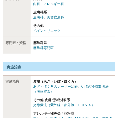
内科
、
アレルギー科
皮膚科系
皮膚科
、
美容皮膚科
その他
ペインクリニック
専門医・資格
麻酔科系
麻酔科専門医
実施治療
実施治療
皮膚（あざ・いぼ・ほくろ）
あざ・ほくろのレーザー治療
、
いぼの冷凍凝固法
（液体窒素）
その他 皮膚･形成外科系
光線療法（紫外線・赤外線・ＰＵＶＡ）
アレルギー性鼻炎 / 花粉症