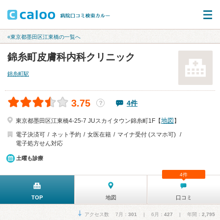
«東京都墨田区江東橋の一覧へ
錦糸町皮膚科内科クリニック
錦糸町駅
3.75
4件
？
地図
東京都墨田区江東橋4-25-7 JUスカイタウン錦糸町1F【
】
電子決済可
ネット予約
女医在籍
マイナ受付 (スマホ可)
電子処方せん対応
土曜も診療
4件
TOP
地図
口コミ
アクセス数 7月：
301
| 6月：
427
| 年間：
2,795