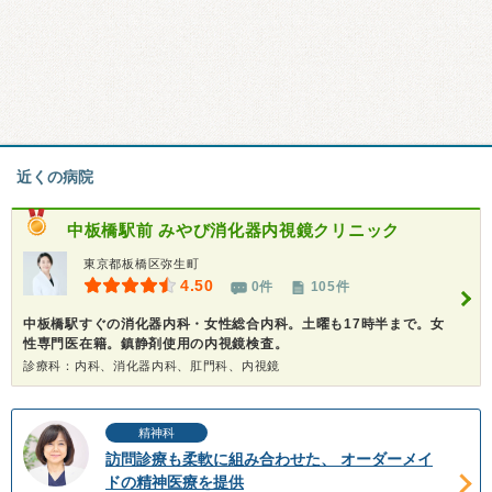
近くの病院
中板橋駅前 みやび消化器内視鏡クリニック
東京都板橋区弥生町
4.50
0件
105件
中板橋駅すぐの消化器内科・女性総合内科。土曜も17時半まで。女
性専門医在籍。鎮静剤使用の内視鏡検査。
診療科：内科、消化器内科、肛門科、内視鏡
精神科
訪問診療も柔軟に組み合わせた、 オーダーメイ
ドの精神医療を提供