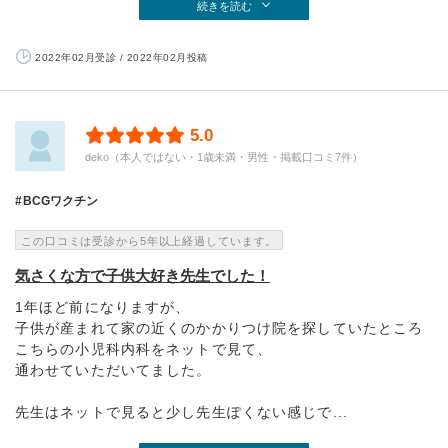
続きを読む
2022年02月受診 / 2022年02月投稿
5.0
deko（本人ではない・1歳未満・男性・掲載口コミ7件）
BCGワクチン
この口コミは受診から5年以上経過しています。
気さくな方で子供大好き先生でした！
1年ほど前になりますが、
子供が産まれて家の近くのかかりつけ院を探していたところ
こちらの小児科内科をネットで見て、
通わせていただいてました。
先生はネットで見ると少し先生ぽくない感じで...