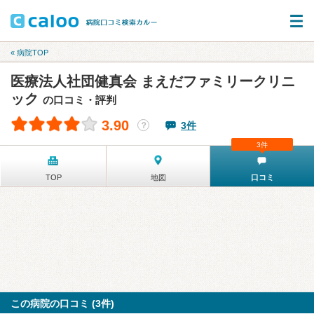
« 病院TOP
医療法人社団健真会 まえだファミリークリニ
ック
の口コミ・評判
3.90
3件
？
3件
TOP
地図
口コミ
この病院の口コミ (3件)