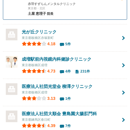
赤羽すずらんメンタルクリニック
東京都・北区
土屋 恵理子
院長
光が丘クリニック
東京都板橋区赤塚新町
4.18
5件
成増駅前内視鏡内科健診クリニック
東京都板橋区成増
4.73
4件
231件
医療法人社団光堂会
柳澤クリニック
東京都板橋区成増
3.13
1件
医療法人社団大順会
豊島園大腸肛門科
東京都練馬区春日町
4.39
7件