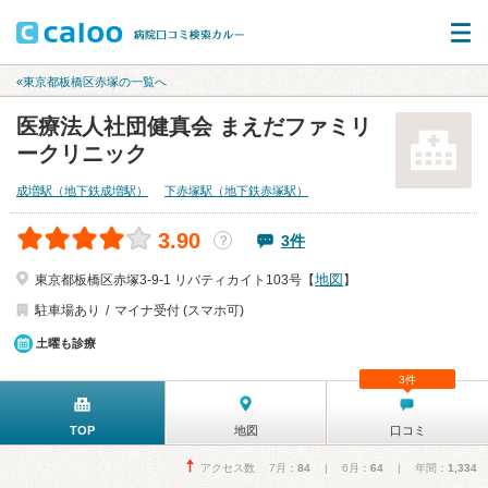
«東京都板橋区赤塚の一覧へ
医療法人社団健真会 まえだファミリ
ークリニック
成増駅（地下鉄成増駅）
下赤塚駅（地下鉄赤塚駅）
3.90
3件
？
地図
東京都板橋区赤塚3-9-1 リバティカイト103号【
】
駐車場あり
マイナ受付 (スマホ可)
土曜も診療
3件
TOP
地図
口コミ
アクセス数 7月：
84
| 6月：
64
| 年間：
1,334