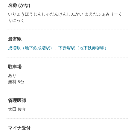
名称 (かな)
いりょうほうじんしゃだんけんしんかい まえだふぁみりーく
りにっく
最寄駅
成増駅（地下鉄成増駅）
、
下赤塚駅（地下鉄赤塚駅）
駐車場
あり
無料:5台
管理医師
太田 俊介
マイナ受付