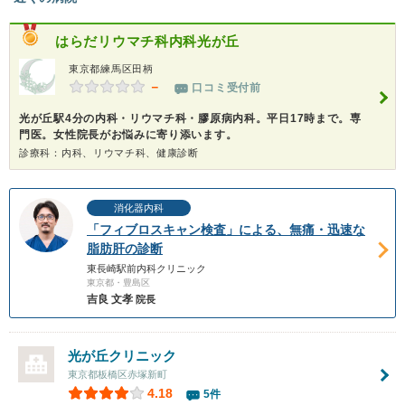
はらだリウマチ科内科光が丘
東京都練馬区田柄
－
口コミ受付前
光が丘駅4分の内科・リウマチ科・膠原病内科。平日17時まで。専
門医。女性院長がお悩みに寄り添います。
診療科：内科、リウマチ科、健康診断
消化器内科
「フィブロスキャン検査」による、無痛・迅速な
脂肪肝の診断
東長崎駅前内科クリニック
東京都・豊島区
吉良 文孝
院長
光が丘クリニック
東京都板橋区赤塚新町
4.18
5件