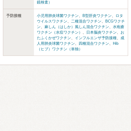
鏡検査）
予防接種
小児用肺炎球菌ワクチン
、
B型肝炎ワクチン
、
ロタ
ウイルスワクチン
、
二種混合ワクチン
、
BCGワクチ
ン
、
麻しん（はしか）風しん混合ワクチン
、
水疱瘡
ワクチン（水痘ワクチン）
、
日本脳炎ワクチン
、
お
たふくかぜワクチン
、
インフルエンザ予防接種
、
成
人用肺炎球菌ワクチン
、
四種混合ワクチン
、
Hib
（ヒブ）ワクチン（単独）