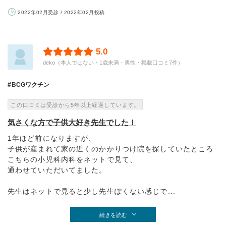
2022年02月受診 / 2022年02月投稿
5.0
deko（本人ではない・1歳未満・男性・掲載口コミ7件）
BCGワクチン
この口コミは受診から5年以上経過しています。
気さくな方で子供大好き先生でした！
1年ほど前になりますが、
子供が産まれて家の近くのかかりつけ院を探していたところ
こちらの小児科内科をネットで見て、
通わせていただいてました。
先生はネットで見ると少し先生ぽくない感じで...
続きを読む