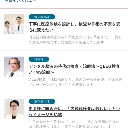
注目インタビュー
消化器内科
丁寧に医療体験を設計し、検査や手術の不安を安
心に変えたい
消化器内視鏡検査から肛門疾患の日帰り手術まで、一貫し
て対応が可能です。女性医師も在籍しています。
精神科
デジタル脳波の時代の検査・治療法〜QEEG検査
とTMS治療〜
QEEG検査・TMS治療など、最新の手法を駆使。発達障害
グレーゾーンのお困りごとを解決します。
消化器内科
患者様に向き合い、「内視鏡検査は苦しい」とい
うイメージを払拭
「目が覚めたら終わっていた」—— そんな苦痛の少ない
内視鏡検査を提供し、疾患の早期発見をめざします。