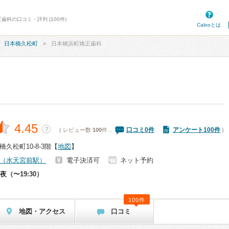
歯科の口コミ・評判 (100件)
Calooとは
日本橋久松町
日本橋浜町矯正歯科
4.45
？
口コミ
0
件
アンケート100件
( レビュー数
100
件…
)
久松町10-8-3階
【
地図
】
（水天宮前駅）
電子決済可
ネット予約
夜（〜19:30）
100件
地図・アクセス
口コミ