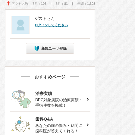
アクセス数 7月：
106
| 6月：
81
| 年間：
1,303
ゲスト
さん
ログインしてください
新規ユーザ登録
おすすめページ
治療実績
DPC対象病院の治療実績・
手術件数を掲載！
歯科Q&A
あなたの歯の悩み・疑問に
歯科医が答えてくれる！