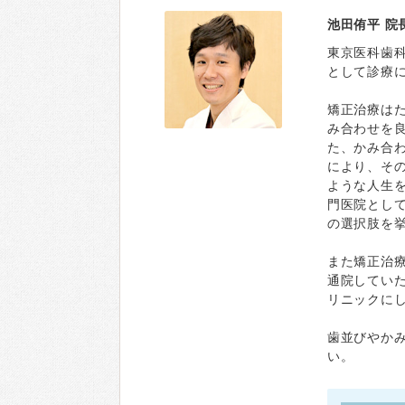
池田侑平 院
東京医科歯
として診療
矯正治療は
み合わせを
た、かみ合
により、そ
ような人生
門医院とし
の選択肢を
また矯正治
通院してい
リニックに
歯並びやか
い。