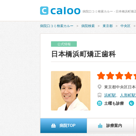
病院口コミ検索カルー - 日本橋浜町矯正
病院口コミ検索カルー
病院検索
東京都
中央区
公式情報
日本橋浜町矯正歯科
東京都中央区日本橋
浜町駅
、
人形町駅
土曜も診療
病院TOP
診療案内