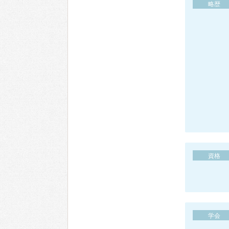
略歴
資格
学会