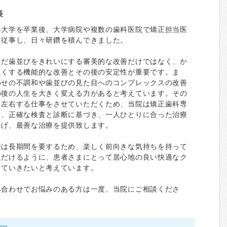
長
科大学を卒業後、大学病院や複数の歯科医院で矯正担当医
に従事し、日々研鑽を積んできました。
ただ歯並びをきれいにする審美的な改善だけではなく、か
良くする機能的な改善とその後の安定性が重要です。ま
わせの不調和や歯並びの見た目へのコンプレックスの改善
の後の人生を大きく変える力があると考えています。その
を左右する仕事をさせていただくため、当院は矯正歯科専
て、正確な検査と診断に基づき、一人ひとりに合った治療
挙げ、最善な治療を提供致します。
療は長期間を要するため、楽しく前向きな気持ちを持って
ただけるように、患者さまにとって居心地の良い快適なク
していきたいと考えています。
み合わせでお悩みのある方は一度、当院にご相談くださ