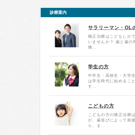
診療案内
サラリーマン・OL
矯正治療はこどもしか
いませんか？ 歯と歯の
矯…
学生の方
中学生・高校生・大学生
は学生時代に始めるこ
す…
こどもの方
こどもの方の矯正治療は
が、歯並びによって前後
ら、ま…