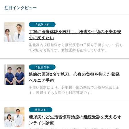
注目インタビュー
消化器内科
丁寧に医療体験を設計し、検査や手術の不安を安
心に変えたい
消化器内視鏡検査から肛門疾患の日帰り手術まで、一貫し
て対応が可能です。女性医師も在籍しています。
消化器外科
熟練の医師2名で執刀、心身の負担を抑えた鼠径
ヘルニア手術
手厚い体制により、必要最小限の来院で治療が完結しま
す。日帰りでも入院でも対応可能です。
糖尿病科
糖尿病など生活習慣病治療の継続受診を支えるオ
ンライン診療