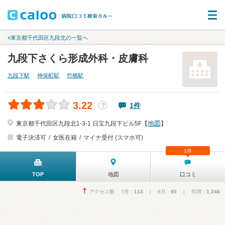
«東京都千代田区九段北の一覧へ
九段下さくら形成外科・皮膚科
九段下駅
神保町駅
竹橋駅
3.22
1件
？
地図
東京都千代田区九段北1-3-1 日宝九段下ビル5F【
】
電子決済可
女医在籍
マイナ受付 (スマホ可)
1件
TOP
地図
口コミ
アクセス数 7月：
114
| 6月：
80
| 年間：
1,246