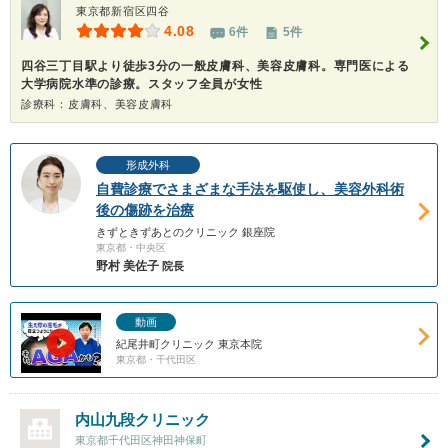
東京都新宿区四谷
4.08
6件
5件
四谷三丁目駅より徒歩3分の一般皮膚科、美容皮膚科。専門医による
大学病院水準の診療。スタッフ全員が女性
診療科：皮膚科、美容皮膚科
形成外科
自費診療でさまざまな手法を駆使し、美容外科術
後の傷跡を治療
きずときずあとのクリニック 銀座院
東京都・中央区
野村 美佐子
院長
動画
紀尾井町クリニック 東京本院
東京都・千代田区
内山九段クリニック
東京都千代田区神田神保町