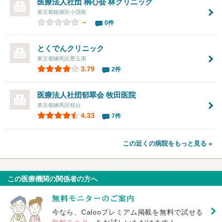
医療法人社団 桐心会 林クリニック
東京都板橋区小茂根
－
0件
とくでんクリニック
東京都練馬区豊玉南
3.79
2件
医療法人社団郁翠会
牧田医院
東京都練馬区桜台
4.33
7件
この近くの病院をもっと見る »
この医療機関の関係者の方へ
今なら、Calooプレミアム掲載を無料で試せる