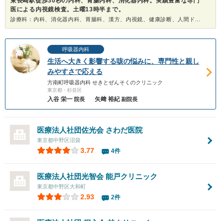
東長崎駅徒歩30秒の内科、胃腸内科、消化器内科。実績豊富な専門
医による内視鏡検査。土曜13時半まで。
診療科：内科、消化器内科、胃腸科、漢方、内視鏡、健康診断、人間ドック
呼吸器内科
生活へ大きく影響する咳の悩みに、専門性と親し
みやすさで応える
方南町呼吸器内科 せきとぜんそくのクリニック
東京都・杉並区
入谷 栄一
矢﨑 裕紀
院長
副院長
医療法人社団佐光会
さわだ医院
東京都中野区沼袋
3.77
4件
医療法人社団光智会
能戸クリニック
東京都中野区大和町
2.93
2件