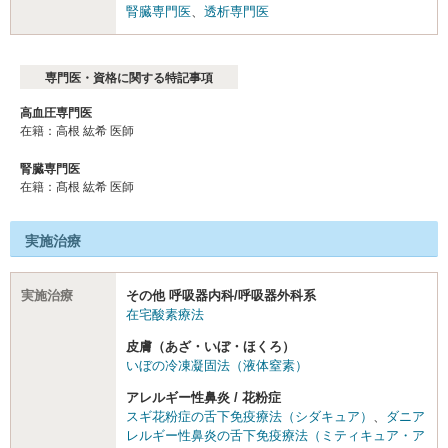
腎臓専門医
、
透析専門医
専門医・資格に関する特記事項
高血圧専門医
在籍：高根 紘希 医師
腎臓専門医
在籍：髙根 紘希 医師
実施治療
実施治療
その他 呼吸器内科/呼吸器外科系
在宅酸素療法
皮膚（あざ・いぼ・ほくろ）
いぼの冷凍凝固法（液体窒素）
アレルギー性鼻炎 / 花粉症
スギ花粉症の舌下免疫療法（シダキュア）
、
ダニア
レルギー性鼻炎の舌下免疫療法（ミティキュア・ア