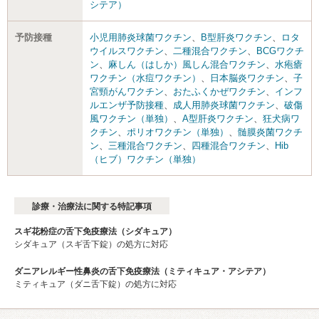
シテア）
予防接種
小児用肺炎球菌ワクチン
、
B型肝炎ワクチン
、
ロタ
ウイルスワクチン
、
二種混合ワクチン
、
BCGワクチ
ン
、
麻しん（はしか）風しん混合ワクチン
、
水疱瘡
ワクチン（水痘ワクチン）
、
日本脳炎ワクチン
、
子
宮頸がんワクチン
、
おたふくかぜワクチン
、
インフ
ルエンザ予防接種
、
成人用肺炎球菌ワクチン
、
破傷
風ワクチン（単独）
、
A型肝炎ワクチン
、
狂犬病ワ
クチン
、
ポリオワクチン（単独）
、
髄膜炎菌ワクチ
ン
、
三種混合ワクチン
、
四種混合ワクチン
、
Hib
（ヒブ）ワクチン（単独）
診療・治療法に関する特記事項
スギ花粉症の舌下免疫療法（シダキュア）
シダキュア（スギ舌下錠）の処方に対応
ダニアレルギー性鼻炎の舌下免疫療法（ミティキュア・アシテア）
ミティキュア（ダニ舌下錠）の処方に対応