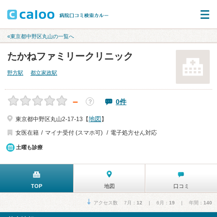
«東京都中野区丸山の一覧へ
たかねファミリークリニック
野方駅
都立家政駅
－
0件
？
地図
東京都中野区丸山2-17-13【
】
女医在籍
マイナ受付 (スマホ可)
電子処方せん対応
土曜も診療
TOP
地図
口コミ
アクセス数 7月：
12
| 6月：
19
| 年間：
140