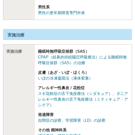
男性系
男性の更年期障害専門外来
実施治療
実施治療
睡眠時無呼吸症候群（SAS）
CPAP（経鼻的持続陽圧呼吸療法）による睡眠時無
呼吸症候群（SAS）の治療
皮膚（あざ・いぼ・ほくろ）
いぼの冷凍凝固法（液体窒素）
アレルギー性鼻炎 / 花粉症
スギ花粉症の舌下免疫療法（シダキュア）
、
ダニア
レルギー性鼻炎の舌下免疫療法（ミティキュア・ア
シテア）
発達障害
自閉症の診察
、
学習障害（LD）の診察
その他 精神科系