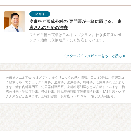
皮膚科
皮膚科と形成外科の 専門医が一緒に届ける、 患
者さんのための治療
ワキガ手術の実績は日本トップクラス。わき多汗症のボト
ックス治療（保険適用）にも対応しています。
ドクターズインタビューをもっと読む »
医療法人エルア会 マオメディカルクリニックの基本情報、口コミ3件は、病院口コ
ミ検索カルーでチェック！内科、皮膚科、泌尿器科、精神科、心療内科などがあり
ます。総合内科専門医、泌尿器科専門医、皮膚科専門医などが在籍しています。物
忘れ外来・認知症外来、禁煙外来、睡眠時無呼吸症候群専門外来・SAS外来・いび
き外来などがあります。土曜日診察・夜対応（〜19:30）・電子決済利用可。