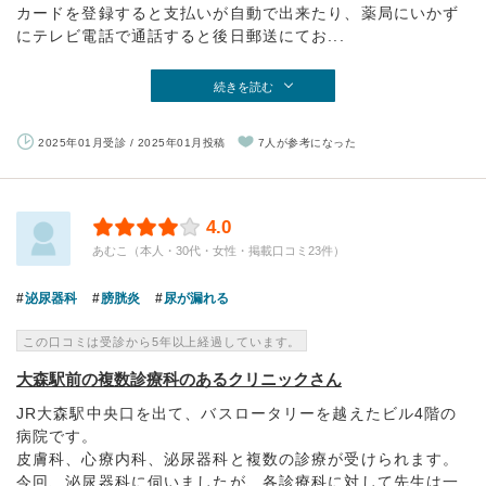
カードを登録すると支払いが自動で出来たり、薬局にいかず
にテレビ電話で通話すると後日郵送にてお...
続きを読む
2025年01月受診 / 2025年01月投稿
7人が参考になった
4.0
あむこ（本人・30代・女性・掲載口コミ23件）
泌尿器科
膀胱炎
尿が漏れる
この口コミは受診から5年以上経過しています。
大森駅前の複数診療科のあるクリニックさん
JR大森駅中央口を出て、バスロータリーを越えたビル4階の
病院です。
皮膚科、心療内科、泌尿器科と複数の診療が受けられます。
今回、泌尿器科に伺いましたが、各診療科に対して先生は一