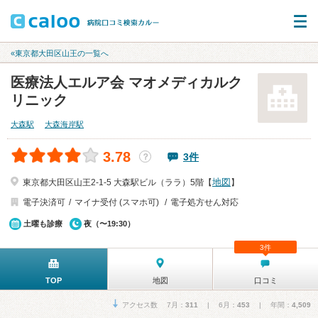
«東京都大田区山王の一覧へ
医療法人エルア会 マオメディカルク
リニック
大森駅
大森海岸駅
3.78
3件
？
地図
東京都大田区山王2-1-5 大森駅ビル（ララ）5階【
】
電子決済可
マイナ受付 (スマホ可)
電子処方せん対応
土曜も診療
夜（〜19:30）
3件
TOP
地図
口コミ
アクセス数 7月：
311
| 6月：
453
| 年間：
4,509