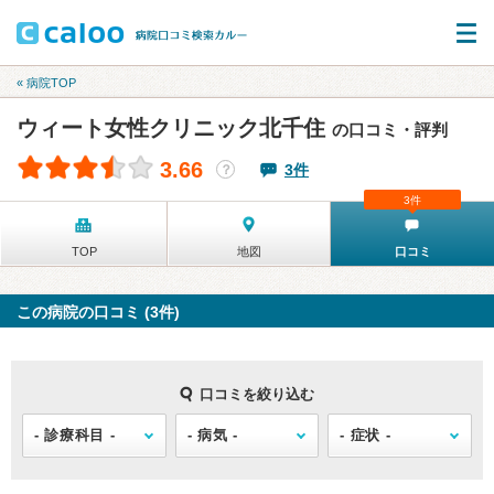
« 病院TOP
ウィート女性クリニック北千住
の口コミ・評判
3.66
3件
？
3件
TOP
地図
口コミ
この病院の口コミ (3件)
口コミを絞り込む