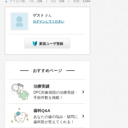
アクセス数 7月：
236
| 6月：
338
| 年間：
3,694
ゲスト
さん
ログインしてください
新規ユーザ登録
おすすめページ
治療実績
DPC対象病院の治療実績・
手術件数を掲載！
歯科Q&A
あなたの歯の悩み・疑問に
歯科医が答えてくれる！