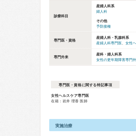
産婦人科系
婦人科
診療科目
その他
予防接種
産婦人科・乳腺科系
専門医・資格
産婦人科専門医
、
女性
産科・婦人科系
専門外来
女性の更年期障害専門
専門医・資格に関する特記事項
女性ヘルスケア専門医
在籍：岩井 理香 医師
実施治療