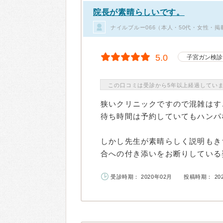
院長が素晴らしいです。
ナイルブルー066（本人・50代・女性・掲
5.0
子宮ガン検診
この口コミは受診から5年以上経過してい
狭いクリニックですので混雑はす
待ち時間は予約していてもハンパ
しかし先生が素晴らしく説明もき
合への付き添いをお断りしている姿
受診時期： 2020年02月
投稿時期： 20