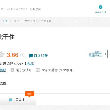
クリニック北千住の口コミ・評判 (3件)
Calooとは
千住
ウィート女性クリニック北千住
北千住
この病院の
3.66
？
口コミ
3
件
看護師求人
-18 為静ビル2F
【
地図
】
橋駅
電子決済可
マイナ受付 (スマホ可)
女医
3件
口コミ