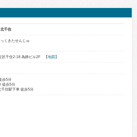
ク北千住
にっくきたせんじゅ
立区千住2-18 為静ビル2F 【
地図
】
徒歩5分
 徒歩5分
北千住駅下車 徒歩5分