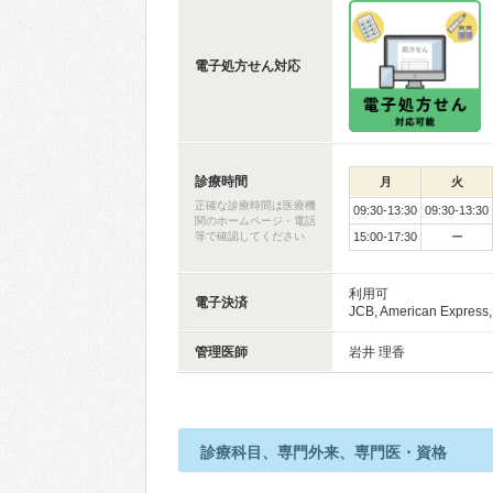
電子処方せん対応
診療時間
月
火
正確な診療時間は医療機
09:30-13:30
09:30-13:30
関のホームページ・電話
等で確認してください
15:00-17:30
ー
利用可
電子決済
JCB, American Express
管理医師
岩井 理香
診療科目、専門外来、専門医・資格