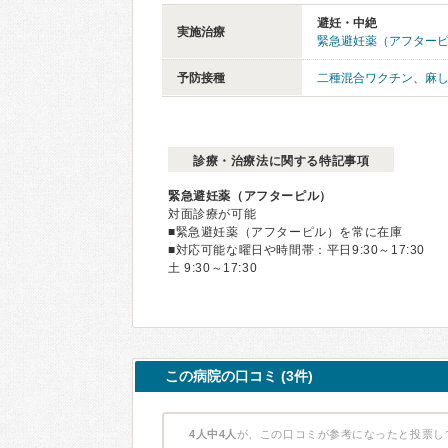
避妊・中絶
実施治療
緊急避妊薬（アフター
予防接種
二種混合ワクチン
、
麻
診療・治療法に関する特記事項
緊急避妊薬（アフターピル）
対面診療が可能
■緊急避妊薬（アフターピル）を常に在庫
■対応可能な曜日や時間帯：平日9:30～17:30
土 9:30～17:30
この病院の口コミ (3件)
4人中4人
が、この口コミが参考になったと投票し