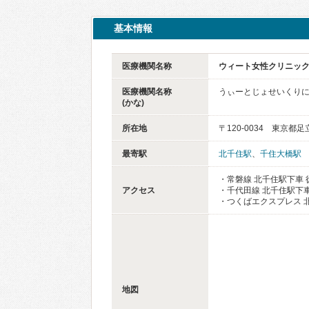
基本情報
医療機関名称
ウィート女性クリニッ
医療機関名称
うぃーとじょせいくり
(かな)
所在地
〒120-0034 東京都足
最寄駅
北千住駅
、
千住大橋駅
・常磐線 北千住駅下車 
アクセス
・千代田線 北千住駅下車
・つくばエクスプレス 
地図