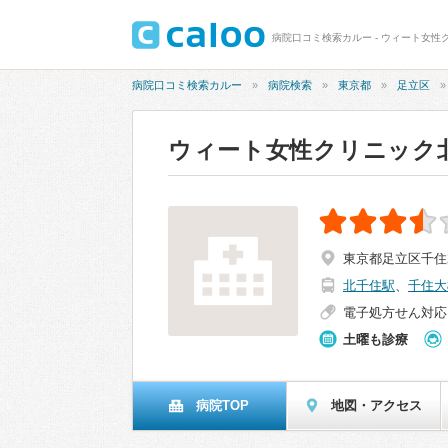
病院口コミ検索カルー - ウィート女性
病院口コミ検索カルー
病院検索
東京都
足立区
ウィート女性クリニック
東京都足立区千住2
北千住駅
、
千住大
電子処方せん対応
土曜も診療
病院TOP
地図・アクセス