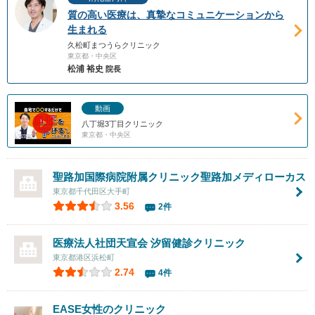
質の高い医療は、真摯なコミュニケーションから
生まれる
久松町まつうらクリニック
東京都・中央区
松浦 裕史
院長
動画
八丁堀3丁目クリニック
東京都・中央区
聖路加国際病院附属クリニック聖路加メディローカス
東京都千代田区大手町
3.56
2件
医療法人社団天宣会
汐留健診クリニック
東京都港区浜松町
2.74
4件
EASE女性のクリニック