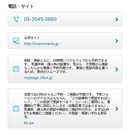
電話・サイト
03-3545-0880
公式サイト
http://mammaria.jp
初診・再診ともに、24時間いつでもウェブから予約できま
す。 乳腺外科・婦人科の診療や、乳がん・子宮頸がん検診
もこちらから簡単に予約可能です。 事前に受診内容を選べ
るため、受付がスムーズです。
mypage.clius.jp
当院ではLINEからもご予約・ご相談が可能です。 予約フォ
ームへのアクセスはもちろん、「どの診療科で受診すればい
い？」「この症状で受診すべき？」といったご質問にも、看
護師が丁寧に対応いたします（自動応答ではありません）。
乳腺科・婦人科の受診や検診をご検討中の方も、まずはLIN
Eでお気軽にご相談ください。 ※初診・再診いずれも対応
可。
lin.ee