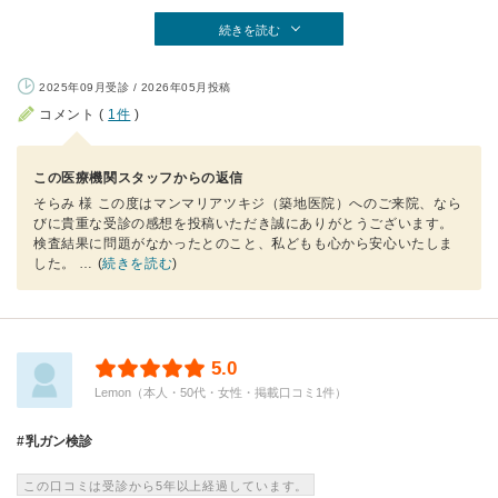
続きを読む
2025年09月受診 / 2026年05月投稿
コメント (
1件
)
この医療機関スタッフからの返信
そらみ 様 この度はマンマリアツキジ（築地医院）へのご来院、なら
びに貴重な受診の感想を投稿いただき誠にありがとうございます。
検査結果に問題がなかったとのこと、私どもも心から安心いたしま
した。
… (
続きを読む
)
5.0
Lemon（本人・50代・女性・掲載口コミ1件）
乳ガン検診
この口コミは受診から5年以上経過しています。