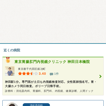
近くの病院
東京胃腸肛門内視鏡クリニック 神田日本橋院
東京都千代田区鍛冶町
3.40
1件
神田駅1分。専門医が土日も内視鏡検査対応。女性医師指名可。胃・
大腸カメラ同日検査。ポリープ日帰手術。
診療科：消化器内科、胃腸科、肛門科、内視鏡、健康診断、人間ドック
消化器内科