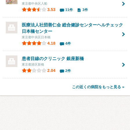
東京都中央区入船
3.53
11件
3件
医療法人社団善仁会 総合健診センター
ヘルチェック
日本橋センター
東京都中央区日本橋
4.18
4件
患者目線のクリニック 銀座新橋
東京都港区新橋
2.04
2件
この近くの病院をもっと見る »