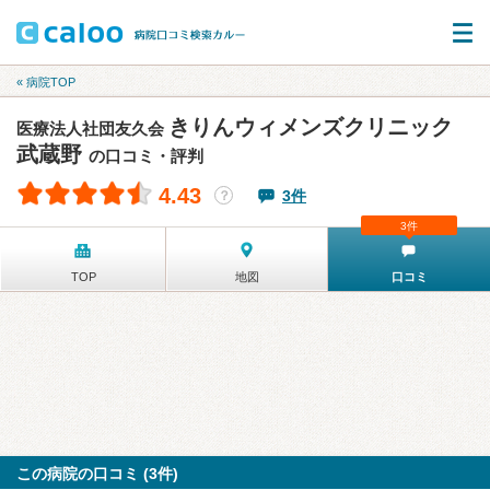
« 病院TOP
きりんウィメンズクリニック
医療法人社団友久会
武蔵野
の口コミ・評判
4.43
3件
？
3件
TOP
地図
口コミ
この病院の口コミ (3件)