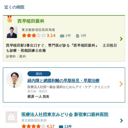
近くの病院
西早稲田眼科
東京都新宿区高田馬場
3.14
2件
5件
西早稲田駅2番出口すぐ、専門医が診る『西早稲田眼科』 土日祝日
も診療・視能訓練士在籍
診療科：眼科
眼科
緑内障と網膜剥離の早期発見・早期治療
医療法人社団一義会 眼科かじわらアイ・ケア・クリニック
東京都・墨田区
梶原 一人
院長
医療法人社団東京みどり会
新宿東口眼科医院
東京都新宿区新宿
4.17
13件