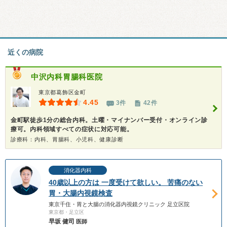
近くの病院
中沢内科胃腸科医院
東京都葛飾区金町
4.45
3件
42件
金町駅徒歩1分の総合内科。土曜・マイナンバー受付・オンライン診
療可。内科領域すべての症状に対応可能。
診療科：内科、胃腸科、小児科、健康診断
消化器内科
40歳以上の方は 一度受けて欲しい。 苦痛のない
胃・大腸内視鏡検査
東京千住・胃と大腸の消化器内視鏡クリニック 足立区院
東京都・足立区
早坂 健司
医師