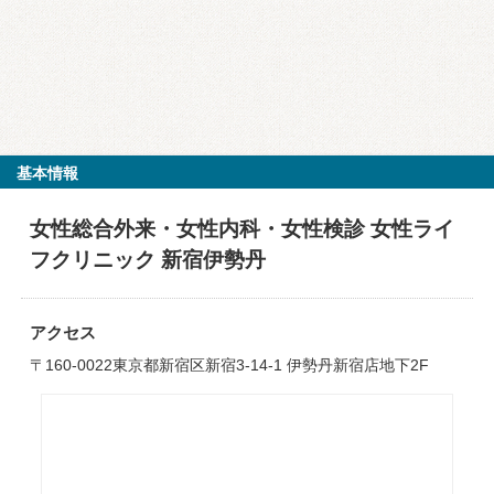
基本情報
女性総合外来・女性内科・女性検診 女性ライ
フクリニック 新宿伊勢丹
アクセス
〒160-0022東京都新宿区新宿3-14-1 伊勢丹新宿店地下2F