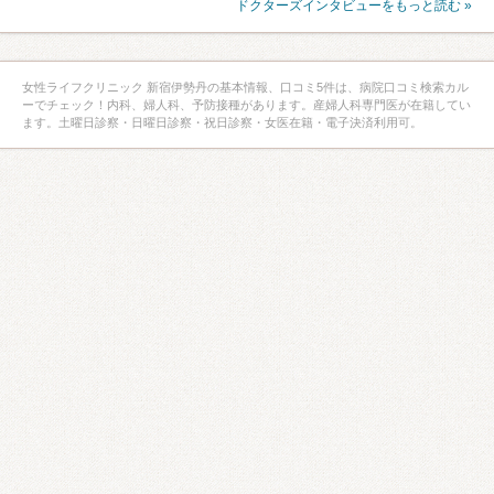
ドクターズインタビューをもっと読む »
女性ライフクリニック 新宿伊勢丹の基本情報、口コミ5件は、病院口コミ検索カル
ーでチェック！内科、婦人科、予防接種があります。産婦人科専門医が在籍してい
ます。土曜日診察・日曜日診察・祝日診察・女医在籍・電子決済利用可。