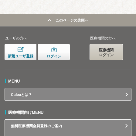
このページの先頭へ
ユーザの方へ
医療機関の方へ
医療機関
ログイン
新規ユーザ登録
ログイン
MENU
Calooとは？
医療機関向けMENU
無料医療機関会員登録のご案内