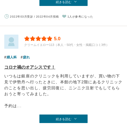
続きを読む
2022年03月受診 / 2022年04月投稿
1人が参考になった
5.0
クリームイエロー113（本人・50代・女性・掲載口コミ3件）
婦人科
疲れ
コロナ禍のオアシスです！
いつもは銀座のクリニックを利用していますが、買い物の下
見で伊勢丹へ行ったときに、本館の地下2階にあるクリニック
のことを思い出し、疲労回復に、ニンニク注射でもしてもら
おうと寄ってみました。
予約は...
続きを読む