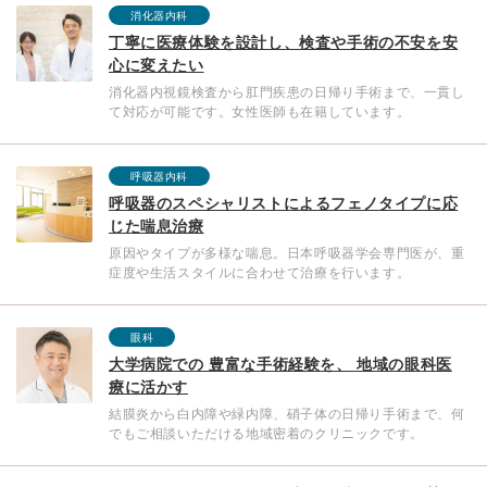
消化器内科
丁寧に医療体験を設計し、検査や手術の不安を安
心に変えたい
消化器内視鏡検査から肛門疾患の日帰り手術まで、一貫し
て対応が可能です。女性医師も在籍しています。
呼吸器内科
呼吸器のスペシャリストによるフェノタイプに応
じた喘息治療
原因やタイプが多様な喘息。日本呼吸器学会専門医が、重
症度や生活スタイルに合わせて治療を行います。
眼科
大学病院での 豊富な手術経験を、 地域の眼科医
療に活かす
結膜炎から白内障や緑内障、硝子体の日帰り手術まで、何
でもご相談いただける地域密着のクリニックです。