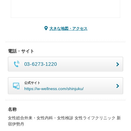
大きな地図・アクセス
電話・サイト
03-6273-1220
公式サイト
https://w-wellness.com/shinjuku/
名称
女性総合外来・女性内科・女性検診 女性ライフクリニック 新
宿伊勢丹