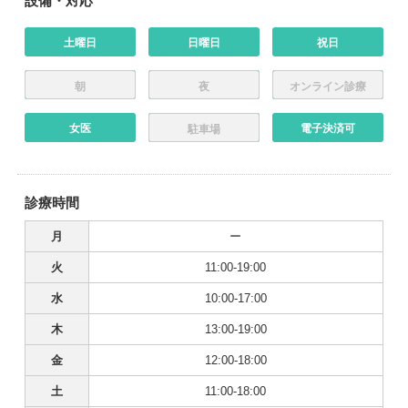
設備・対応
土曜日
日曜日
祝日
朝
夜
オンライン診療
女医
電子決済可
駐車場
診療時間
月
ー
火
11:00-19:00
水
10:00-17:00
木
13:00-19:00
金
12:00-18:00
土
11:00-18:00