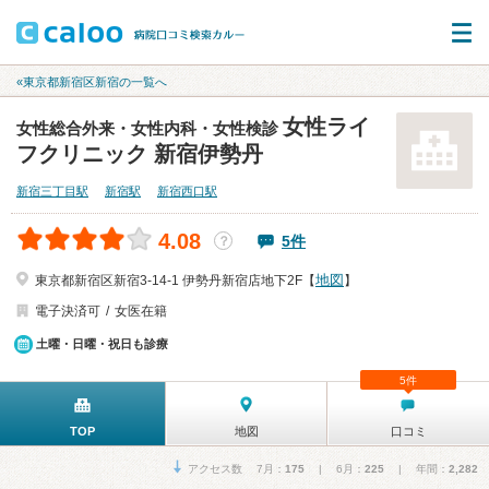
«東京都新宿区新宿の一覧へ
女性ライ
女性総合外来・女性内科・女性検診
フクリニック 新宿伊勢丹
新宿三丁目駅
新宿駅
新宿西口駅
4.08
5件
？
地図
東京都新宿区新宿3-14-1 伊勢丹新宿店地下2F【
】
電子決済可
女医在籍
土曜・日曜・祝日も診療
5件
TOP
地図
口コミ
アクセス数 7月：
175
| 6月：
225
| 年間：
2,282