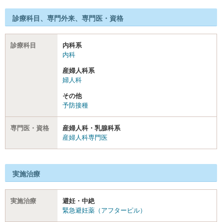
診療科目、専門外来、専門医・資格
診療科目
内科系
内科
産婦人科系
婦人科
その他
予防接種
専門医・資格
産婦人科・乳腺科系
産婦人科専門医
実施治療
実施治療
避妊・中絶
緊急避妊薬（アフターピル）