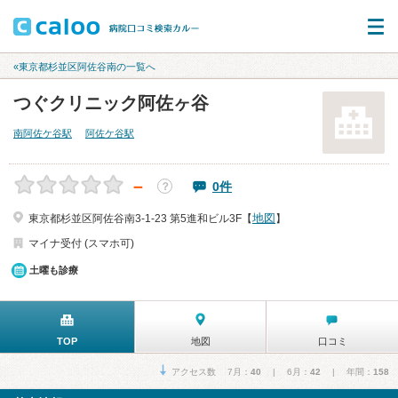
«東京都杉並区阿佐谷南の一覧へ
つぐクリニック阿佐ヶ谷
南阿佐ケ谷駅
阿佐ケ谷駅
－
0件
？
地図
東京都杉並区阿佐谷南3-1-23 第5進和ビル3F【
】
マイナ受付 (スマホ可)
土曜も診療
TOP
地図
口コミ
アクセス数 7月：
40
| 6月：
42
| 年間：
158