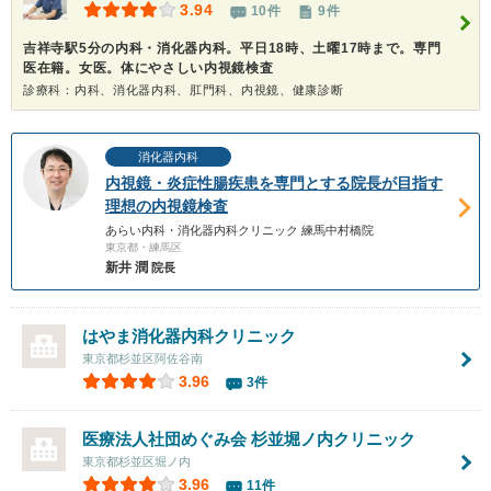
3.94
10件
9件
吉祥寺駅5分の内科・消化器内科。平日18時、土曜17時まで。専門
医在籍。女医。体にやさしい内視鏡検査
診療科：内科、消化器内科、肛門科、内視鏡、健康診断
消化器内科
内視鏡・炎症性腸疾患を専門とする院長が目指す
理想の内視鏡検査
あらい内科・消化器内科クリニック 練馬中村橋院
東京都・練馬区
新井 潤
院長
はやま消化器内科クリニック
東京都杉並区阿佐谷南
3.96
3件
医療法人社団めぐみ会
杉並堀ノ内クリニック
東京都杉並区堀ノ内
3.96
11件