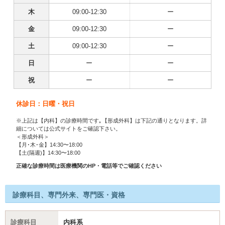
木
09:00-12:30
ー
金
09:00-12:30
ー
土
09:00-12:30
ー
日
ー
ー
祝
ー
ー
休診日：日曜・祝日
※上記は【内科】の診療時間です｡【形成外科】は下記の通りとなります。詳
細については公式サイトをご確認下さい。
＜形成外科＞
【月･木･金】14:30〜18:00
【土(隔週)】14:30〜18:00
正確な診療時間は医療機関のHP・電話等でご確認ください
診療科目、専門外来、専門医・資格
診療科目
内科系