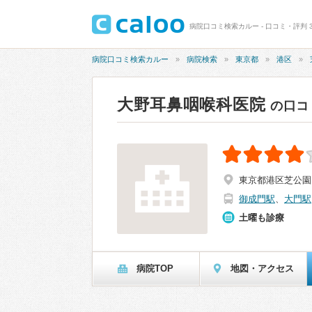
病院口コミ検索カルー - 口コミ・評判 3
病院口コミ検索カルー
病院検索
東京都
港区
大野耳鼻咽喉科医院
の口コ
東京都港区芝公園1-
御成門駅
、
大門駅
土曜も診療
病院TOP
地図・アクセス