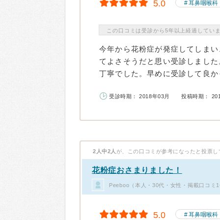
5.0
耳鼻咽喉科
この口コミは受診から5年以上経過してい
今年から花粉症が発症してしまい、
てよさそうだと思い受診しました
丁寧でした。早めに受診して良かっ
受診時期： 2018年03月
投稿時期： 20
2人中2人
が、この口コミが参考になったと投票し
花粉症おさまりました！
Peeboo（本人・30代・女性・掲載口コミ
5.0
耳鼻咽喉科