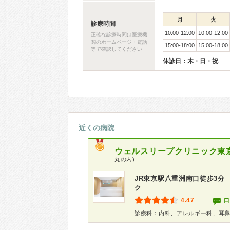
月
火
診療時間
10:00-12:00
10:00-12:00
正確な診療時間は医療機
関のホームページ・電話
15:00-18:00
15:00-18:00
等で確認してください
休診日：木・日・祝
近くの病院
ウェルスリープクリニック東京 (WE
丸の内)
JR東京駅八重洲南口徒歩3
ク
4.47
口
診療科：内科、アレルギー科、耳