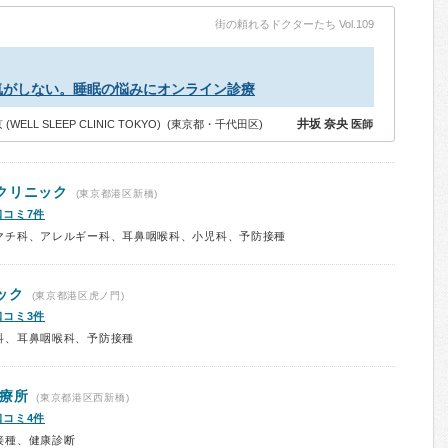
街の頼れるドクターたち Vol.109
気がしない。睡眠の悩みにオンライン診療
井坂 奈央
LL SLEEP CLINIC TOKYO) (東京都・千代田区)
医師
クリニック
(東京都港区新橋)
口コミ7件
マチ科、アレルギー科、耳鼻咽喉科、小児科、予防接種
ック
(東京都港区虎ノ門)
口コミ3件
科、耳鼻咽喉科、予防接種
療所
(東京都港区西新橋)
口コミ4件
接種、健康診断