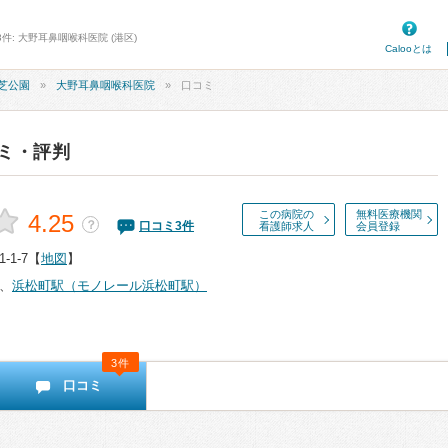
件: 大野耳鼻咽喉科医院 (港区)
Calooとは
芝公園
大野耳鼻咽喉科医院
口コミ
ミ・評判
この病院の
無料医療機関
4.25
？
口コミ
3
件
看護師求人
会員登録
1-7
【
地図
】
、
浜松町駅（モノレール浜松町駅）
3件
口コミ