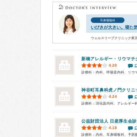
耳鼻咽喉科
いびきが大きい。寝た
ウェルスリープクリニック東京 (WE
新橋アレルギー・リウマチ
4.20
診療科：内科、呼吸器内科、リウ
神谷町耳鼻科虎ノ門クリニ
4.24
診療科：消化器内科、アレルギー
公益財団法人
日産厚生会診
4.18
診療科：内科、耳鼻咽喉科、予防