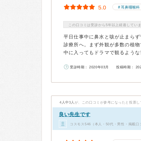
5.0
耳鼻咽喉科
この口コミは受診から5年以上経過してい
平日仕事中に鼻水と咳が止まらず
診療所へ。まず外観が多数の植物
中に入ってもドラマで観るような昔
受診時期： 2020年03月
投稿時期： 20
4人中3人
が、この口コミが参考になったと投票し
良い先生です
コスモス546（本人・50代・男性・掲載口