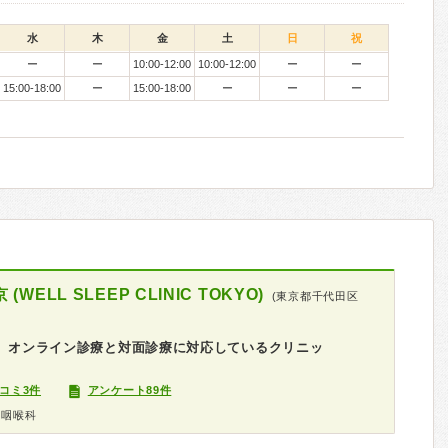
水
木
金
土
日
祝
ー
ー
10:00-12:00
10:00-12:00
ー
ー
15:00-18:00
ー
15:00-18:00
ー
ー
ー
LL SLEEP CLINIC TOKYO)
(東京都千代田区
分 オンライン診療と対面診療に対応しているクリニッ
コミ3件
アンケート89件
鼻咽喉科