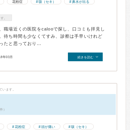
花粉症
咳（セキ）
鼻水が出る
ます。
職場近くの医院をcalooで探し、口コミも拝見し
。待ち時間も少なくてすみ、診察は手早いけれど
たと思っており...
18年03月
続きを読む
ています。
1件）
花粉症
頭が痛い
咳（セキ）