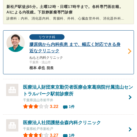
新松戸駅徒歩5分。土曜12時・日曜17時半まで。各科専門医在籍。
AIによる内視鏡。下肢静脈瘤専門診療
診療科：内科、消化器内科、胃腸科、外科、心臓血管外科、消化器外科、内視鏡、健康診断、人間ドック
リウマチ科
膠原病から内科疾患 まで、幅広く対応できる身
近なクリニック
ねもと内科クリニック
千葉県・流山市
根本 卓也
院長
医療法人財団東京勤労者医療会東葛病院付属流山セン
トラルパーク駅前診療所
千葉県流山市前平井
3.22
1件
医療法人社団護慈会
森内科クリニック
千葉県松戸市新松戸
3.27
1件