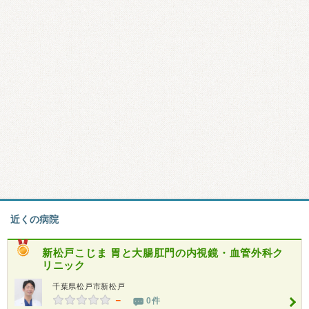
近くの病院
新松戸こじま 胃と大腸肛門の内視鏡・血管外科ク
リニック
千葉県松戸市新松戸
－
0件