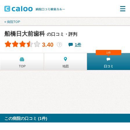
« 病院TOP
船橋日大前歯科
の口コミ・評判
3.40
1件
？
1件
TOP
地図
口コミ
この病院の口コミ (1件)