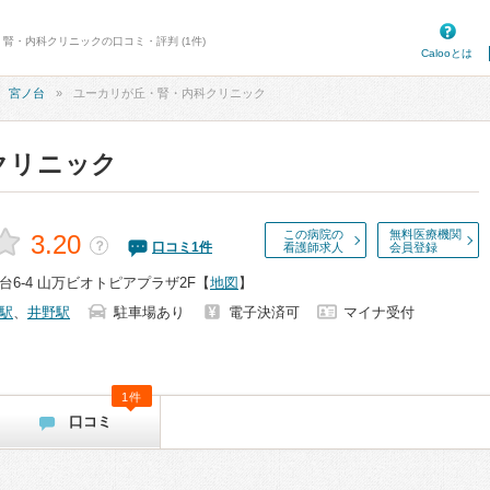
・腎・内科クリニックの口コミ・評判 (1件)
Calooとは
宮ノ台
ユーカリが丘・腎・内科クリニック
クリニック
この病院の
無料医療機関
3.20
？
口コミ
1
件
看護師求人
会員登録
6-4 山万ビオトピアプラザ2F
【
地図
】
駅
、
井野駅
駐車場あり
電子決済可
マイナ受付
1件
口コミ