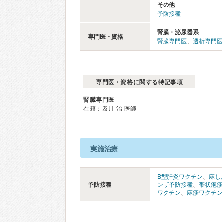
その他
予防接種
腎臓・泌尿器系
専門医・資格
腎臓専門医
、
透析専門
専門医・資格に関する特記事項
腎臓専門医
在籍：及川 治 医師
実施治療
B型肝炎ワクチン
、
麻し
予防接種
ンザ予防接種
、
帯状疱
ワクチン
、
麻疹ワクチ