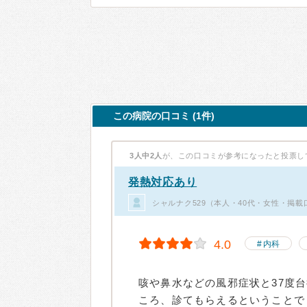
この病院の口コミ (1件)
3人中2人
が、この口コミが参考になったと投票し
発熱対応あり
シャルナク529（本人・40代・女性・掲載
4.0
内科
咳や鼻水などの風邪症状と37度
ころ、診てもらえるということで