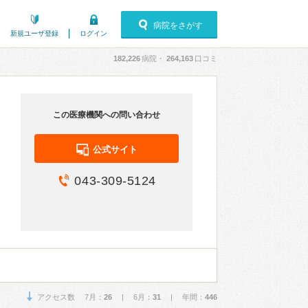
病院をさがす
新規ユーザ登録
ログイン
182,226
病院・
264,163
口コミ
この医療機関への問い合わせ
公式サイト
043-309-5124
アクセス数 7月：
26
| 6月：
31
| 年間：
446