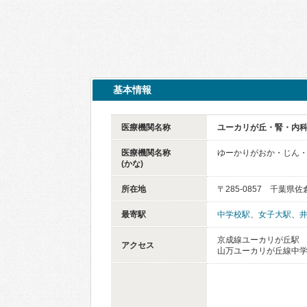
基本情報
医療機関名称
ユーカリが丘・腎・内
医療機関名称
ゆーかりがおか・じん
(かな)
所在地
〒285-0857 千葉県
最寄駅
中学校駅
、
女子大駅
、
京成線ユーカリが丘駅
アクセス
山万ユーカリが丘線中学