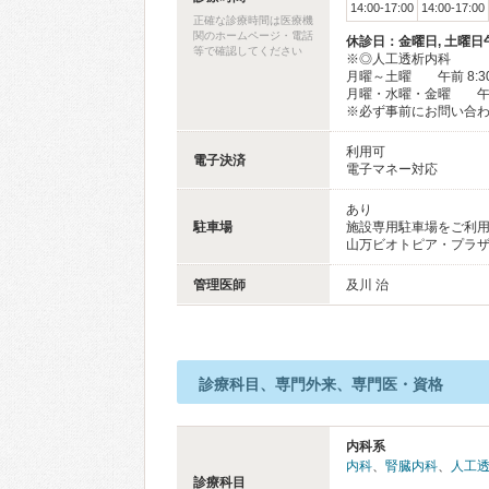
14:00-17:00
14:00-17:00
正確な診療時間は医療機
関のホームページ・電話
休診日：金曜日, 土曜日午
等で確認してください
※◎人工透析内科
月曜～土曜 午前 8:3
月曜・水曜・金曜 午後 
※必ず事前にお問い合
利用可
電子決済
電子マネー対応
あり
駐車場
施設専用駐車場をご利
山万ビオトピア・プラ
管理医師
及川 治
診療科目、専門外来、専門医・資格
内科系
内科
、
腎臓内科
、
人工
診療科目