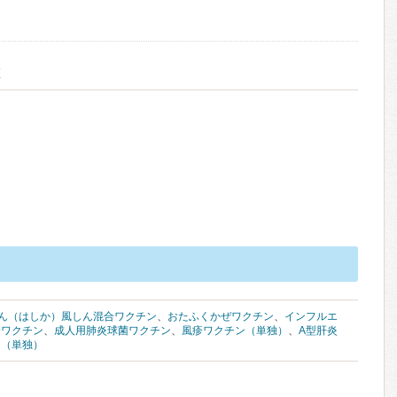
医
ん（はしか）風しん混合ワクチン
、
おたふくかぜワクチン
、
インフルエ
疹ワクチン
、
成人用肺炎球菌ワクチン
、
風疹ワクチン（単独）
、
A型肝炎
ン（単独）