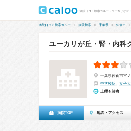
病院口コミ検索カルー - ユーカリが丘
病院口コミ検索カルー
病院検索
千葉県
佐倉市
ユーカリが丘・腎・内科
千葉県佐倉市宮ノ台
中学校駅
、
女子大
土曜も診療
病院TOP
地図・アクセス